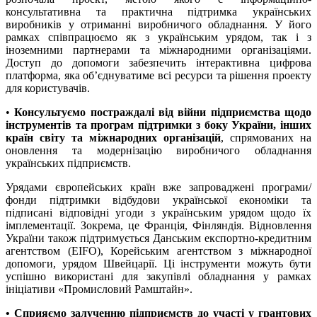
консультативна та практична підтримка українських
виробників у отриманні виробничого обладнання. У його
рамках співпрацюємо як з українським урядом, так і з
іноземними партнерами та міжнародними організаціями.
Доступ до допомоги забезпечить інтерактивна цифрова
платформа, яка об’єднуватиме всі ресурси та рішення проекту
для користувачів.
•
Консультуємо постраждалі від війни підприємства щодо
інструментів та програм підтримки з боку України, інших
країн світу та міжнародних організацій
, спрямованих на
оновлення та модернізацію виробничого обладнання
українських підприємств.
Урядами європейських країн вже запроваджені програми/
фонди підтримки відбудови української економіки та
підписані відповідні угоди з українським урядом щодо їх
імплементації. Зокрема, це Франція, Фінляндія. Відновлення
України також підтримується Данським експортно-кредитним
агентством (EIFO), Корейським агентством з міжнародної
допомоги, урядом Швейцарії. Ці інструменти можуть бути
успішно використані для закупівлі обладнання у рамках
ініціативи «Промисловий Рамштайн».
• Сприяємо залученню підприємств до участі у грантових