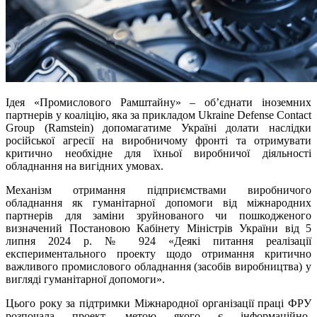
Ідея «Промислового Рамштайну» – об’єднати іноземних
партнерів у коаліцію, яка за прикладом Ukraine Defense Contact
Group (Ramstein) допомагатиме Україні долати наслідки
російської агресії на виробничому фронті та отримувати
критично необхідне для їхньої виробничої діяльності
обладнання на вигідних умовах.
Механізм отримання підприємствами виробничого
обладнання як гуманітарної допомоги від міжнародних
партнерів для заміни зруйнованого чи пошкодженого
визначений Постановою Кабінету Міністрів України від 5
липня 2024 р. № 924 «Деякі питання реалізації
експериментального проекту щодо отримання критично
важливого промислового обладнання (засобів виробництва) у
вигляді гуманітарної допомоги».
Цього року за підтримки Міжнародної організації праці ФРУ
розпочала проект, метою якого є інформаційно-