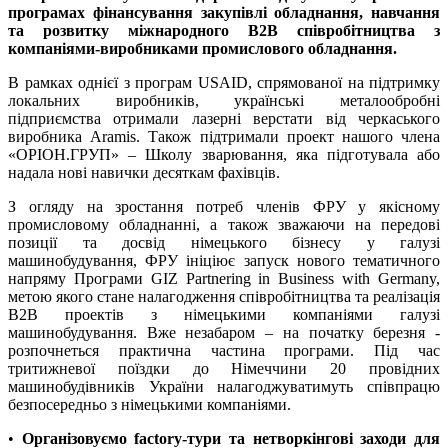
програмах фінансування закупівлі обладнання, навчання
та розвитку міжнародного В2В співробітництва з
компаніями-виробниками промислового обладнання.
В рамках однієї з програм USAID, спрямованої на підтримку
локальних виробників, українські металообробні
підприємства отримали лазерні верстати від черкаського
виробника Aramis. Також підтримали проект нашого члена
«ОРІОН.ГРУП» – Школу зварювання, яка підготувала або
надала нові навички десяткам фахівців.
З огляду на зростання потреб членів ФРУ у якісному
промисловому обладнанні, а також зважаючи на передові
позиції та досвід німецького бізнесу у галузі
машинобудування, ФРУ ініціює запуск нового тематичного
напряму Програми GIZ Partnering in Business with Germany,
метою якого стане налагодження співробітництва та реалізація
В2В проектів з німецькими компаніями галузі
машинобудування. Вже незабаром – на початку березня -
розпочнеться практична частина програми. Під час
тритижневої поїздки до Німеччини 20 провідних
машинобудівників України налагоджуватимуть співпрацю
безпосередньо з німецькими компаніями.
•
Організовуємо factory-тури та нетворкінгові заходи для