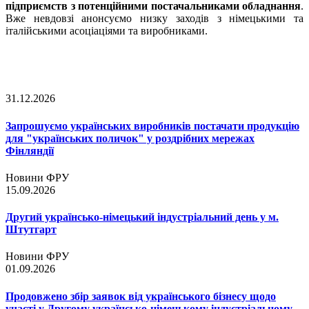
підприємств з потенційними постачальниками обладнання
.
Вже невдовзі анонсуємо низку заходів з німецькими та
італійськими асоціаціями та виробниками.
31.12.2026
Запрошуємо українських виробників постачати продукцію
для "українських поличок" у роздрібних мережах
Фінляндії
Новини ФРУ
15.09.2026
Другий українсько-німецький індустріальний день у м.
Штутгарт
Новини ФРУ
01.09.2026
Продовжено збір заявок від українського бізнесу щодо
участі у Другому українсько-німецькому індустріальному