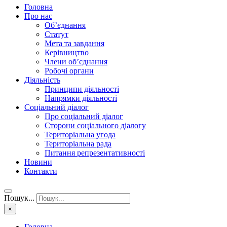
Головна
Про нас
Об’єднання
Статут
Мета та завдання
Керівництво
Члени об’єднання
Робочі органи
Діяльність
Принципи діяльності
Напрямки діяльності
Соціальний діалог
Про соціальний діалог
Сторони соціального діалогу
Територіальна угода
Територіальна рада
Питання репрезентативності
Новини
Контакти
Пошук...
×
Головна