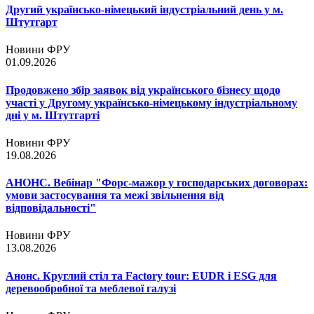
Другий українсько-німецький індустріальний день у м.
Штутгарт
Новини ФРУ
01.09.2026
Продовжено збір заявок від українського бізнесу щодо
участі у Другому українсько-німецькому індустріальному
дні у м. Штутгарті
Новини ФРУ
19.08.2026
АНОНС. Вебінар "Форс-мажор у господарських договорах:
умови застосування та межі звільнення від
відповідальності"
Новини ФРУ
13.08.2026
Анонс. Круглий стіл та Factory tour: EUDR і ESG для
деревообробної та меблевої галузі