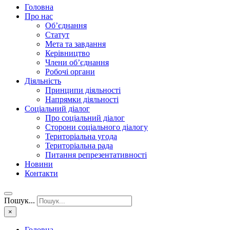
Головна
Про нас
Об’єднання
Статут
Мета та завдання
Керівництво
Члени об’єднання
Робочі органи
Діяльність
Принципи діяльності
Напрямки діяльності
Соціальний діалог
Про соціальний діалог
Сторони соціального діалогу
Територіальна угода
Територіальна рада
Питання репрезентативності
Новини
Контакти
Пошук...
×
Головна