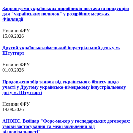
Запрошуємо українських виробників постачати продукцію
для "українських поличок" у роздрібних мережах
Фінляндії
Новини ФРУ
15.09.2026
Другий українсько-німецький індустріальний день у м.
Штутгарт
Новини ФРУ
01.09.2026
Продовжено збір заявок від українського бізнесу щодо
участі у Другому українсько-німецькому індустріальному
дні у м. Штутгарті
Новини ФРУ
19.08.2026
АНОНС. Вебінар "Форс-мажор у господарських договорах:
умови застосування та межі звільнення від
відповідальності"