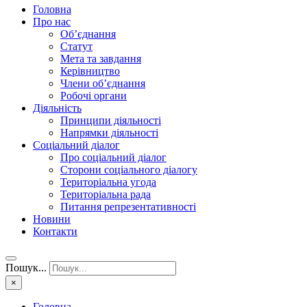
Головна
Про нас
Об’єднання
Статут
Мета та завдання
Керівництво
Члени об’єднання
Робочі органи
Діяльність
Принципи діяльності
Напрямки діяльності
Соціальний діалог
Про соціальний діалог
Сторони соціального діалогу
Територіальна угода
Територіальна рада
Питання репрезентативності
Новини
Контакти
Пошук...
×
Головна