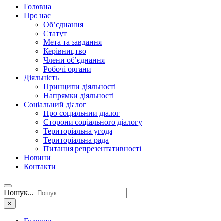
Головна
Про нас
Об’єднання
Статут
Мета та завдання
Керівництво
Члени об’єднання
Робочі органи
Діяльність
Принципи діяльності
Напрямки діяльності
Соціальний діалог
Про соціальний діалог
Сторони соціального діалогу
Територіальна угода
Територіальна рада
Питання репрезентативності
Новини
Контакти
Пошук...
×
Головна