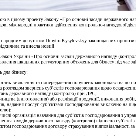
ю в цілому проекту Закону «Про основні засади державного нагл
дові міжнародні практики здійснення контрольно-наглядової діял
 народним депутатом Dmytro Kysylevskyy законодавчих пропозиці
ідхилила та внесла новий.
Закон України «Про основні засади державного нагляду (контролю)
влення шкідливих регуляторних обтяжень для бізнесу під час зді
 для бізнесу:
инник виявлення та попередження порушень законодавства до поч
за розглядом звернень суб’єктів господарювання щодо оскарження 
итань державного нагляду (контролю) при ДРС;
ицтва (виготовлення) або реалізації продукції, виконання робіт,
ізмів, надання послуг суб’єктами господарювання виключно на пі
ролю);
 числі організація навчання для суб’єктів господарювання з упр
ення заходів державного нагляду (контролю) відносно суб’єктів 
уб’єктом господарювання договору страхування відповідальності 