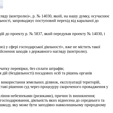
яду (контролю)», р. № 14030, який, на нашу думку, осучаснює
ьності, запроваджує поступовий перехід від каральної до
й до проекту р. № 5837, який передував проекту № 14030, і
 у сфері господарської діяльності», вже не містить такої
йснення заходів з державного нагляду (контролю).
атку перевірки, без сплати штрафів;
дій (бездіяльності) посадових осіб та рішень органів
 використання земельних ділянок, експлуатації територій,
дставі рішення суд через процедуру скороченого провадження у
авління небезпеками (ризиками), причин їх виникнення;
господарювання, діяльність яких віднесена до середнього та
за шкоду, яку може бути заподіяно навколишньому природному