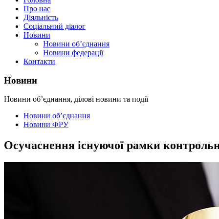
Про нас
Діяльність
Соціальний діалог
Новини
Новини об’єднання
Новини федерації
Контакти
Новини
Новини об’єднання, ділові новини та події
Новини об’єднання
Новини ФРУ
Осучаснення існуючої рамки контрольно