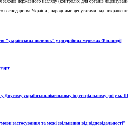
я заходів державного нагляду (контролю) для органів ліцензуванн
ого господарства України , народними депутатами над покращення
ля "українських поличок" у роздрібних мережах Фінляндії
тгарт
і у Другому українсько-німецькому індустріальному дні у м. 
ови застосування та межі звільнення від відповідальності"