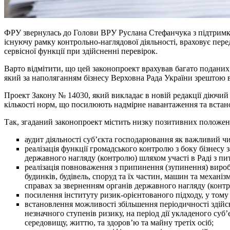
ФРУ звернулась до Голови ВРУ Руслана Стефанчука з підтримко
існуючу рамку контрольно-наглядової діяльності, враховує пере
сервісної функції при здійсненні перевірок.
Варто відмітити, що цей законопроект врахував багато поданих
який за наполяганням бізнесу Верховна Рада України зрештою в
Проект Закону № 14030, який викладає в новій редакції діючий 
кількості норм, що посилюють надмірне навантаження та встано
Так, згаданий законопроект містить низку позитивних положень
аудит діяльності суб’єкта господарювання як важливий ч
реалізація функції громадського контролю з боку бізнесу 
державного нагляду (контролю) шляхом участі в Раді з п
реалізація повноваження з припинення (зупинення) виробн
будинків, будівель, споруд та їх частин, машин та механ
справах за зверненням органів державного нагляду (конт
посилення інституту ризик-орієнтованого підходу, у тому
встановлення можливості збільшення періодичності здійсн
незначного ступенів ризику, на період дії укладеного с
середовищу, життю, та здоров’ю та майну третіх осіб;