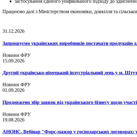
застосування єдиного уніфікованого підходу до здійсненн
Працюємо далі з Міністерством економіки, довкілля та сільськ
31.12.2026
Запрошуємо українських виробників постачати продукцію д
Новини ФРУ
15.09.2026
Другий українсько-німецький індустріальний день у м. Шту
Новини ФРУ
01.09.2026
Продовжено збір заявок від українського бізнесу щодо участ
Новини ФРУ
19.08.2026
АНОНС. Вебінар "Форс-мажор у господарських договорах: ум