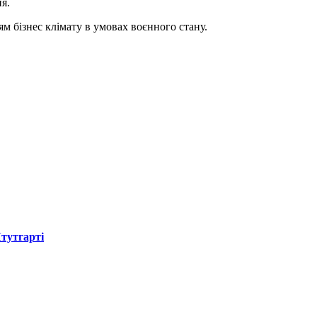
я.
м бізнес клімату в умовах воєнного стану.
Штутгарті