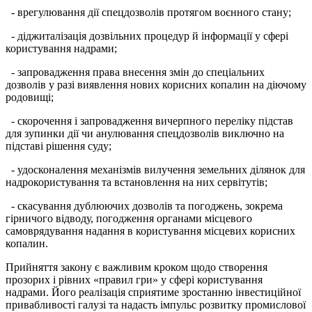
- врегулювання дії спецдозволів протягом воєнного стану;
- діджиталізація дозвільних процедур й інформації у сфері
користування надрами;
- запровадження права внесення змін до спеціальних
дозволів у разі виявлення нових корисних копалин на діючому
родовищі;
- скорочення і запровадження вичерпного переліку підстав
для зупинки дії чи анулювання спецдозволів виключно на
підставі рішення суду;
- удосконалення механізмів вилучення земельних ділянок для
надрокористування та встановлення на них сервітутів;
- скасування дублюючих дозволів та погоджень, зокрема
гірничого відводу, погодження органами місцевого
самоврядування надання в користування місцевих корисних
копалин.
Прийняття закону є важливим кроком щодо створення
прозорих і рівних «правил гри» у сфері користування
надрами. Його реалізація сприятиме зростанню інвестиційної
привабливості галузі та надасть імпульс розвитку промислової