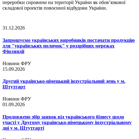
переробки сировини на території України як обов’язкової
складової проектів повоєнної відбудови України.
31.12.2026
Запрошуємо українських виробників постачати продукцію
для "українських поличок" у роздрібних мережах
Фінляндії
Новини ФРУ
15.09.2026
Другий українсько-німецький індустріальний день у м.
Штутгарт
Новини ФРУ
01.09.2026
Продовжено збір заявок від українського бізнесу щодо
участі у Другому українсько-німецькому індустріальному
дні у м. Штутгарті