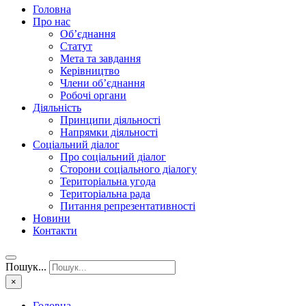
Головна
Про нас
Об’єднання
Статут
Мета та завдання
Керівництво
Члени об’єднання
Робочі органи
Діяльність
Принципи діяльності
Напрямки діяльності
Соціальний діалог
Про соціальний діалог
Сторони соціального діалогу
Територіальна угода
Територіальна рада
Питання репрезентативності
Новини
Контакти
Пошук...
×
Головна