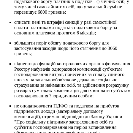
податкового боргу платників податків - фізичних осіб, у
тому числі самозайнятих осіб, що у загальній сумі не
перевищує 6800 гривень;
списати пені та штрафні санкції у разі самостійної
сплати платниками податків податкового боргу за
основним платежем протягом 6 місяців;
збільшити поріг обсягу податкового боргу для
застосування заходів щодо його стягнення до 3060
гривень;
віднести до функцій контролюючих органів формування
Реєстру набувачів одноразової компенсації суб'єктам
господарювання витрат, понесених за сплату єдиного
внеску на загальнообов'язкове державне соціальне
страхування за найманих осіб, та здійснення розрахунку
розмірів сум таких компенсацій для їх виплати суб'єктам
господарювання ? юридичним особам;
не оподатковувати ПДФО та податком на прибуток
підприємств доходи (матеріальну допомогу,
компенсації), отримані відповідно до Закону України
"Про соціальну підтримку застрахованих осіб та
суб'єктів господарювання на період встановлення
обмежувальних протиепідемічних заходів,