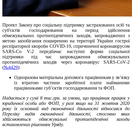
Проект Закону про соціальну підтримку застрахованих осіб та
суб'єктів господарювання на період здійснення
обмежувальних протиепідемічних заходів, запроваджених з
метою запобігання поширенню на території України гострої
респіраторної хвороби COVID-19, спричиненої коронавірусом
SARS-Co V-2 передбачає наступні форми соціальної
підтримки під час запровадження обмежувальних
протиепідемічних заходів через коронавірус SARS-CoV-2
(
№4429
):
Одноразова матеріальна допомога працівникам у зв’язку
із втратою частини заробітної плати найманими
працівниками суб’єктів господарювання та ФОП.
Надається у сумі 8 тис.грн. за умови, що працівник працює у
юридичної особи або ФОП, у разі якщо на 31 жовтня 2020
року їх основний вид економічної діяльності відносився до
Переліку видів економічної діяльності, стосовно яких
здійснюються обмежувальні протиепідемічні заходи
встановлених рішенням Уряду.