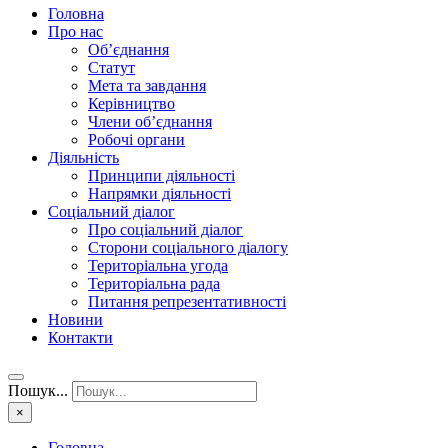
Головна
Про нас
Об’єднання
Статут
Мета та завдання
Керівництво
Члени об’єднання
Робочі органи
Діяльність
Принципи діяльності
Напрямки діяльності
Соціальний діалог
Про соціальний діалог
Сторони соціального діалогу
Територіальна угода
Територіальна рада
Питання репрезентативності
Новини
Контакти
Пошук...
×
Головна