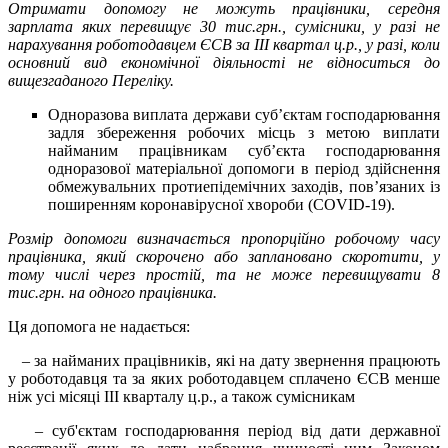
Отримати допомогу не можуть працівники, середня
зарплата яких перевищує 30 тис.грн., сумісники, у разі не
нарахування роботодавцем ЄСВ за ІІІ квартал ц.р., у разі, коли
основний вид економічної діяльності не відноситься до
вищезгаданого Переліку.
Одноразова виплата держави суб’єктам господарювання
задля збереження робочих місць з метою виплати
найманим працівникам суб’єкта господарювання
одноразової матеріальної допомоги в період здійснення
обмежувальних протиепідемічних заходів, пов’язаних із
поширенням коронавірусної хвороби (COVID-19).
Розмір допомоги визначається пропорційно робочому часу
працівника, який скорочено або заплановано скоротити, у
тому числі через простій, та не може перевищувати 8
тис.грн. на одного працівника.
Ця допомога не надається:
– за найманих працівників, які на дату звернення працюють
у роботодавця та за яких роботодавцем сплачено ЄСВ менше
ніж усі місяці ІІІ кварталу ц.р., а також сумісникам
– суб'єктам господарювання період від дати державної