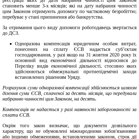
реєстрації яких до дати набрання чинності цим Законом
становить менше 3-х місяців; які на дату набрання чинності
цим Законом отримують допомогу по частковому безробіттю;
перебуває у стані припинення або банкрутства.
За отримання цього виду допомоги роботодавець звертається
до ДСЗ.
Одноразова компенсація юридичним особам витрат,
понесених на сплату ЄСВ надається суб’єктам
господарювання, у разі якщо на 31 жовтня 2020 року їх
основний вид економічної діяльності відносився до
Переліку видів економічної діяльності, стосовно яких
здійснюються обмежувальні протиепідемічні заходи
встановлених рішенням Уряду.
Розрахунок суми одноразової компенсації здійснюється шляхом
ділення суми ЄСВ, сплаченої за десять місяців, що передували
набранню чинності цим Законом, на десять.
Компенсація не надається у разі наявності заборгованості за
сплати ЄСВ.
Окрім того закон визначає, що документи дозвільного
характеру, що не обумовлені міжнародними зобов'язаннями
або іншими обмеженнями, встановленими законом, строк дії