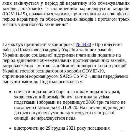
яких закінчується у період дії карантину або обмежувальних
заходів, пов’язаних із поширенням коронавірусної хвороби
(COVID-19), вважаються такими, що продовжили свою дію на
період карантину та обмежувальних заходів і протягом трьох
місяців з дня його/їх закінчення".
Також був прийнятий законопроект
№ 4430
«Про внесення
змін до Податкового кодексу України та інших законів
України щодо соціальної підтримки платників податків на
період здійснення обмежувальних протиепідемічних заходів,
запроваджених з метою запобігання поширенню на території
України гострої респіраторної хвороби COVID-19,
спричиненої коронавірусом SARS-Co V-2», яким передбачено
наступні зміни до Податкового кодексу:
списати податковий борг платникам податків у разі,
якщо сукупний розмір боргу платника за усіма
податками і зборами не перевищує 3060 грн та його не
погашено станом на 01.11.2020. На списані відповідно
до цього пункту суми не застосовуються штрафні
санкції, не нараховується пеня.
відстрочити до 29 грудня 2021 року погашення