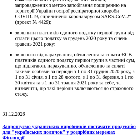
запроваджених з метою запобігання поширенню на
території України гострої респіраторної хвороби
COVID-19, спричиненої коронавірусом SARS-CoV-2"
(проект № 4429);
звільнити платників єдиного податку першої групи від
сплати цього податку за грудень 2020 року та січень -
травень 2021 року;
звільнити від нарахування, обчислення та сплати ЄСВ
платників єдиного податку першої групи в частині сум,
що підлягають нарахуванню, обчисленню та сплаті
такими особами за періоди з 1 по 31 грудня 2020 року, з
1 по 31 січня, з 1 по 28 лютого, з 1 по 31 березня, з 1 по
30 квітня та з 1 по 31 травня 2021 року за себе, та
визначити, що такі періоди включаються до страхового
стажу.
31.12.2026
Запрошуємо українських виробників постачати продукцію
для "українських поличок" у роздрібних мережах
Фінляндії