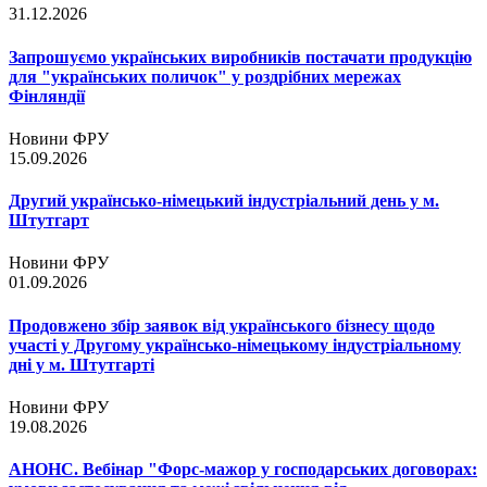
31.12.2026
Запрошуємо українських виробників постачати продукцію
для "українських поличок" у роздрібних мережах
Фінляндії
Новини ФРУ
15.09.2026
Другий українсько-німецький індустріальний день у м.
Штутгарт
Новини ФРУ
01.09.2026
Продовжено збір заявок від українського бізнесу щодо
участі у Другому українсько-німецькому індустріальному
дні у м. Штутгарті
Новини ФРУ
19.08.2026
АНОНС. Вебінар "Форс-мажор у господарських договорах: