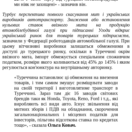
ми ніяк не захищені» - зазначив він
.
Турбує перспектива повного скасування мит і українських
виробників автотранспорту. Зниження або встановлення
нульових ставок ввізного мита на продукцію
втомобілебудівної галузі при підписанні Угоди відкриє
український ринок для товарів турецьких підприємств
,
зазначили у Федерації роботодавців автомобільної галузі. При
цьому вітчизняні виробники залишаться обмеженими в
доступі до турецького ринку, оскільки в Туреччині окрім
ввізного мита, імпорт обмежується спеціальним споживчим
податком, розміри якого коливаються від 45% до 145% і яким
регулюється кон'юнктура на внутрішньому авторинку.
«Туреччина встановлює ці обмеження на ввезення
товарів, і тим самим змушує розміщувати заводи
на своїй території і виготовлятиме транспорт в
Туреччині. Зараз там діє 16 заводів світових
брендів таки як Honda, Toyota, Reno, Ford і т.д., які
виробляють всі види авто. Існує звільнення від
митних зборів і ПДВ на обладнання, скорочення
загальнонаціональних і місцевих податків для
інвесторів, пільгова відсоткова ставка по кредитах
тощо», - сказала
Ольга Ковач.