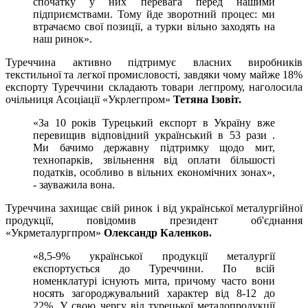
спочатку у них перевага перед нашими
підприємствами. Тому йде зворотний процес: ми
втрачаємо свої позиції, а турки вільно заходять на
наш ринок».
Туреччина активно підтримує власних виробників
текстильної та легкої промисловості, завдяки чому майже 18%
експорту Туреччини складають товари легпрому, наголосила
очільниця Асоціації «Укрлегпром»
Тетяна Ізовіт.
«За 10 років Турецький експорт в Україну вже
перевищив відповідний український в 53 рази .
Ми бачимо державну підтримку щодо мит,
технопарків, звільнення від оплати більшості
податків, особливо в вільних економічних зонах»,
- зауважила вона.
Туреччина захищає свій ринок і від української металургійної
продукції, повідомив президент об'єднання
«Укрметалургпром»
Олександр Каленков.
«8,5-9% української продукції металургії
експортується до Туреччини. По всій
номенклатурі існують мита, причому часто вони
носять загороджувальний характер від 8-12 до
22%. У свою чергу від турецької металопродукції