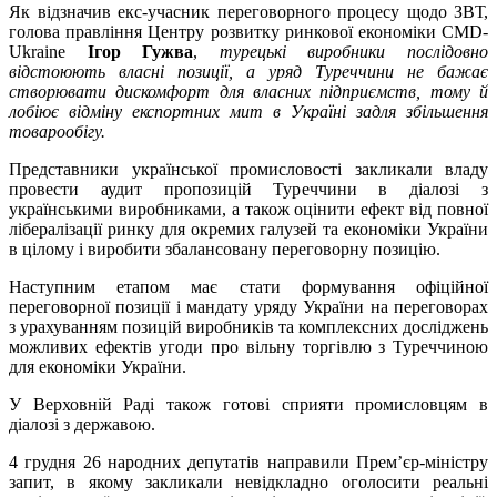
Як відзначив екс-учасник переговорного процесу щодо ЗВТ,
голова правління Центру розвитку ринкової економіки CMD-
Ukraine
Ігор Гужва
,
турецькі виробники послідовно
відстоюють власні позиції, а уряд Туреччини не бажає
створювати дискомфорт для власних підприємств, тому й
лобіює відміну експортних мит в Україні задля збільшення
товарообігу.
Представники української промисловості закликали владу
провести аудит пропозицій Туреччини в діалозі з
українськими виробниками, а також оцінити ефект від повної
лібералізації ринку для окремих галузей та економіки України
в цілому і виробити збалансовану переговорну позицію.
Наступним етапом має стати формування офіційної
переговорної позиції і мандату уряду України на переговорах
з урахуванням позицій виробників та комплексних досліджень
можливих ефектів угоди про вільну торгівлю з Туреччиною
для економіки України.
У Верховній Раді також готові сприяти промисловцям в
діалозі з державою.
4 грудня 26 народних депутатів направили Прем’єр-міністру
запит, в якому закликали невідкладно оголосити реальні