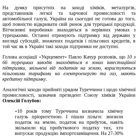
На думку присутніх на заході хіміків, металургів,
представників легкої та харчової промисловості та
автомобільної галузі, Україна на сьогодні не готова до того,
щоб повністю відкривати свій ринок для турецької продукції.
Вітчизняні виробники знаходяться в нерівних умовах з
турецькими. Останні отримують підтримку від держави у
вигляді субсидій, знижених податків і пільгових кредитів, в
той час як в Україні такі заходи підтримки не доступні.
Голова асоціації «Укрцемент» Павло Качур розповів, що
10 з
66 турецьких заводів знаходяться в зонах інвестиційної
підтримки, звільнені від податків на землю, користуються
пільговими тарифами на електроенергію та газ, мають
кредитну підтримку
.
Аналогічні заходи прийняті урядом Туреччини і щодо хімічної
промисловості, зазначив президент Союзу хіміків України
Олексій Голубов:
«10 років тому Туреччина визначила хімічну
галузь пріоритетною. І пішли пільги: знизили
податок на землю, податок на прибуток, навіть
звільнили від прибуткового податку тих, хто
випускає продукцію імпортозаміщення. На 27-30%