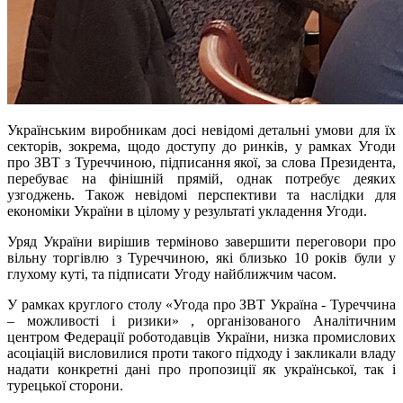
Українським виробникам досі невідомі детальні умови для їх
секторів, зокрема, щодо доступу до ринків, у рамках Угоди
про ЗВТ з Туреччиною, підписання якої, за слова Президента,
перебуває на фінішній прямій, однак потребує деяких
узгоджень. Також невідомі перспективи та наслідки для
економіки України в цілому у результаті укладення Угоди.
Уряд України вирішив терміново завершити переговори про
вільну торгівлю з Туреччиною, які близько 10 років були у
глухому куті, та підписати Угоду найближчим часом.
У рамках круглого столу «Угода про ЗВТ Україна - Туреччина
– можливості і ризики» , організованого Аналітичним
центром Федерації роботодавців України, низка промислових
асоціацій висловилися проти такого підходу і закликали владу
надати конкретні дані про пропозиції як української, так і
турецької сторони.