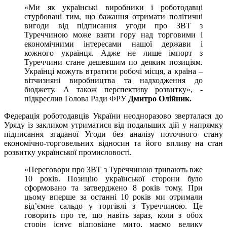
«Ми як українські виробники і роботодавці
стурбовані тим, що бажання отримати політичні
вигоди від підписання угоди про ЗВТ з
Туреччиною може взяти гору над торговими і
економічними інтересами нашої держави і
кожного українця. Адже не лише імпорт з
Туреччини стане дешевшим по деяким позиціям.
Українці можуть втратити робочі місця, а країна –
вітчизняні виробництва та надходження до
бюджету. А також перспективу розвитку», -
підкреслив Голова Ради ФРУ
Дмитро Олійник.
Федерація роботодавців України неодноразово зверталася до
Уряду із закликом утриматися від подальших дій у напрямку
підписання згаданої Угоди без аналізу поточного стану
економічно-торговельних відносин та його впливу на стан
розвитку української промисловості.
«Переговори про ЗВТ з Туреччиною тривають вже
10 років. Позицію української сторони було
сформовано та затверджено 8 років тому. При
цьому вперше за останні 10 років ми отримали
від’ємне сальдо у торгівлі з Туреччиною. Це
говорить про те, що навіть зараз, коли з обох
сторін існує відповідне мито, маємо велику