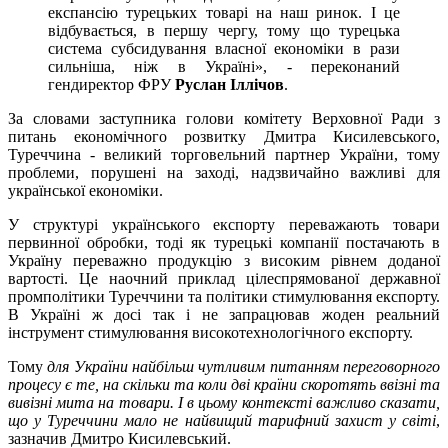
експансію турецьких товарі на наш ринок. І це
відбувається, в першу чергу, тому що турецька
система субсидування власної економіки в рази
сильніша, ніж в Україні», - переконаний
гендиректор ФРУ
Руслан Іллічов
.
За словами заступника голови комітету Верховної Ради з
питань економічного розвитку Дмитра Кисилевського,
Туреччина - великий торговельний партнер України, тому
проблеми, порушені на заході, надзвичайно важливі для
української економіки.
У структурі українського експорту переважають товари
первинної обробки, тоді як турецькі компанії постачають в
Україну переважно продукцію з високим рівнем доданої
вартості. Це наочний приклад цілеспрямованої державної
промполітики Туреччини та політики стимулювання експорту.
В Україні ж досі так і не запрацював жоден реальний
інструмент стимулювання високотехнологічного експорту.
Тому
для України найбільш чутливим питанням переговорного
процесу є те, на скільки та коли дві країни скоротять ввізні та
вивізні мита на товари. І в цьому контексті важливо сказати,
що у Туреччини мало не найвищий тарифний захист у світі
,
зазначив Дмитро Кисилевський.