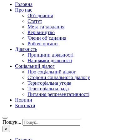
Головна
Про нас
Об’єднання
Статут
Мета та завдання
Керівництво
Члени об’єднання
Робочі органи
Діяльність
Принципи діяльності
Напрямки діяльності
Соціальний діалог
Про соціальний діалог
Сторони соціального діалогу
Територіальна угода
Територіальна рада
Питання репрезентативності
Новини
Контакти
Пошук...
×
Головна