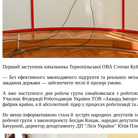
Перший заступник начальника Тернопільської ОВА Степан Куйбі
— Без ефективного законодавчого підґрунтя та реальних меха
завдання держави — забезпечити чесні й прозорі умови.
А вже наступного дня робоча група ознайомилася з робото
Учасник Федерації Роботодавців України ТОВ «Аккорд Імпорт» 
фабрик країни, а й абсолютний лідер у процесах роботизації та
Не менш інформативною стала й зустріч народних депутатів і
робочої групи з законопроекту Богдан Кицак, народні депутат
Бачурний, директор департаменту ДП "Ліси України" Юлія Плис