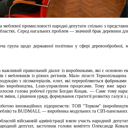
а меблевої промисловості народні депутати спільно з представн
 областях. Серед нагальних проблем — значний брак деревини для 
оча група щодо державної політики у сфері деревообробної, 
ажливий правильний діалог із виробниками, які є основою екон
ків і меблевиків із різних регіонів. Мало лісисті Тернопільщи
одукцію з лісоматеріалів, плит, які переробляються фабриками т
цію виробництва, Lean-управління процесами. Тому вже зара
голосив голова робочої групи Богдан Кицак. — Саме тому нараз
чі зміни, і рішення уряду, формування стратегії розвитку галузі 
ботою інноваційних підприємств: ТОВ "Терком" (виробництво 
 меблів) та BUDMALL — виробника модульних та СІП-панельних 
й обласній військовій адміністрації взяли участь народний депут
ародний депутат, заступник голови комітету Олександр Ковал