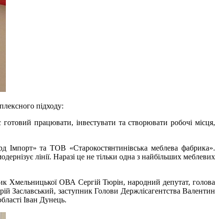
плексного підходу:
 готовий працювати, інвестувати та створювати робочі місця,
д Імпорт» та ТОВ «Старокостянтинівська меблева фабрика».
рнізує лінії. Наразі це не тільки одна з найбільших меблевих
ник Хмельницької ОВА Сергій Тюрін, народний депутат, голова
Юрій Заславський, заступник Голови Держлісагентства Валентин
бласті Іван Дунець.