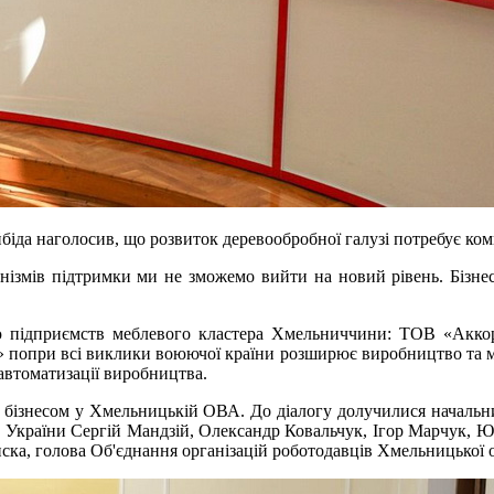
да наголосив, що розвиток деревообробної галузі потребує ком
нізмів підтримки ми не зможемо вийти на новий рівень. Бізнес
ю підприємств меблевого кластера Хмельниччини: ТОВ «Аккор
попри всі виклики воюючої країни розширює виробництво та моде
 автоматизації виробництва.
з бізнесом у Хмельницькій ОВА. До діалогу долучилися началь
и України Сергій Мандзій, Олександр Ковальчук, Ігор Марчук, 
ка, голова Об'єднання організацій роботодавців Хмельницької о