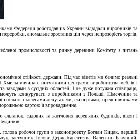
иками Федерації роботодавців України відвідали виробників та
переробки, аномальне зростання цін через непрозорість торгів,
меблевої промисловості та ринку деревини Комітету з питань
омічної стійкості держави. Під час візитів ми бачимо реальні
на і Хмельниччина є потужними центрами виробництва меблів і
а заводами з сусідніх областей. І це дуже потужна співпраця,
з можуть конкурувати з виробниками з Польщі, Німеччини та
і спільно з колегами-депутатами, експертами, представниками
з дорожньою картою її впровадження.
альтанок, садових та житлових дерев'яних будинків, вікон і
будинків.
ат, голова робочої групи з законопроекту Богдан Кицак, перший
ьчук, заступник Голови Держлісагентства Валентин Бачурний,