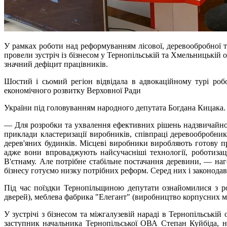
У рамках роботи над реформуванням лісової, деревообробної т
провели зустріч із бізнесом у Тернопільській та Хмельницькій
значний дефіцит працівників.
Шостий і сьомий регіон відвідала в адвокаційному турі роб
економічного розвитку Верховної Ради
України під головуванням народного депутата Богдана Кицака.
— Для розробки та ухвалення ефективних рішень надзвичайно в
приклади кластеризації виробників, співпраці деревообробни
дерев'яних будинків. Місцеві виробники виробляють готову пр
адже вони впроваджують найсучасніші технології, роботиза
В'єтнаму. Але потрібне стабільне постачання деревини, — на
бізнесу готуємо низку потрібних реформ. Серед них і законодав
Під час поїздки Тернопільщиною депутати ознайомилися з ро
дверей), меблева фабрика "Елегант" (виробництво корпусних
У зустрічі з бізнесом та міжгалузевій нараді в Тернопільські
заступник начальника Тернопільської ОВА Степан Куйбіда, н