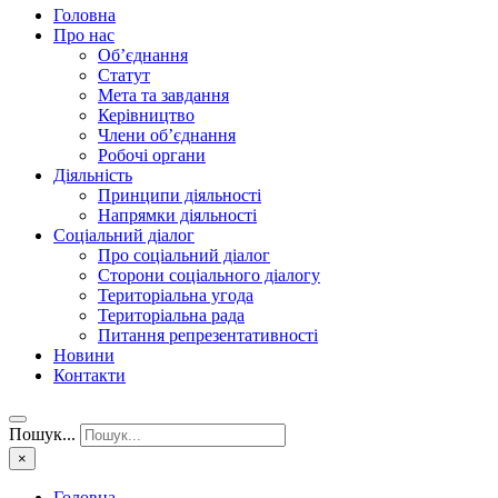
Головна
Про нас
Об’єднання
Статут
Мета та завдання
Керівництво
Члени об’єднання
Робочі органи
Діяльність
Принципи діяльності
Напрямки діяльності
Соціальний діалог
Про соціальний діалог
Сторони соціального діалогу
Територіальна угода
Територіальна рада
Питання репрезентативності
Новини
Контакти
Пошук...
×
Головна