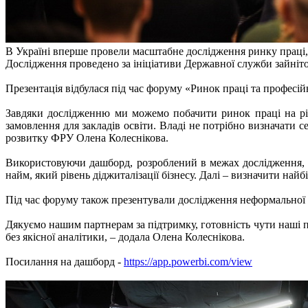
В Україні вперше провели масштабне дослідження ринку праці, 
Дослідження проведено за ініціативи Державної служби зайнітос
Презентація відбулася під час форуму «Ринок праці та професій
Завдяки дослідженню ми можемо побачити ринок праці на рі
замовлення для закладів освіти. Владі не потрібно визначати с
розвитку ФРУ Олена Колеснікова.
Використовуючи дашборд, розроблений в межах дослідження, об
найм, який рівень діджиталізації бізнесу. Далі – визначити найб
Під час форуму також презентували дослідження неформальної о
Дякуємо нашим партнерам за підтримку, готовність чути наші 
без якісної аналітики, – додала Олена Колеснікова.
Посилання на дашборд -
https://app.powerbi.com/view