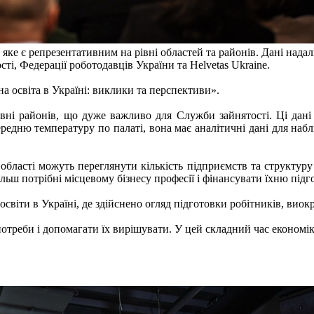
яке є репрезентативним на рівні областей та районів. Дані нада
ті, Федерації роботодавців України та Helvetas Ukraine.
на освіта в Україні: виклики та перспективи».
вні районів, що дуже важливо для Служби зайнятості. Ці дані
ередню температуру по палаті, вона має аналітичні дані для набл
ласті можуть переглянути кількість підприємств та структуру з
ільш потрібні місцевому бізнесу професії і фінансувати їхню підг
світи в Україні, де здійснено огляд підготовки робітників, вио
потреби і допомагати їх вирішувати. У цей складний час економі