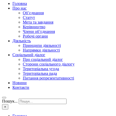
Головна
Про нас
Об’єднання
Статут
Мета та завдання
Керівництво
Члени об’єднання
Робочі органи
Діяльність
Принципи діяльності
Напрямки діяльності
Соціальний діалог
Про соціальний діалог
Сторони соціального діалогу
Територіальна угода
Територіальна рада
Питання репрезентативності
Новини
Контакти
Пошук...
×
Головна