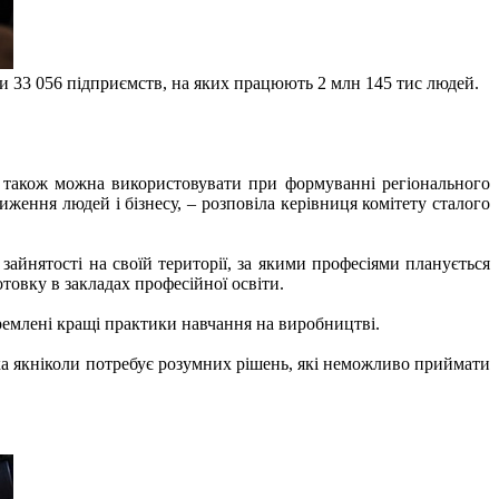
ли 33 056 підприємств, на яких працюють 2 млн 145 тис людей.
 також можна використовувати при формуванні регіонального
иження людей і бізнесу, – розповіла керівниця комітету сталого
айнятості на своїй території, за якими професіями планується
отовку в закладах професійної освіти.
кремлені кращі практики навчання на виробництві.
ка якніколи потребує розумних рішень, які неможливо приймати