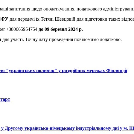
 ваші запитання щодо оподаткування, податкового адмініструванн
 ФРУ
для передачі їх Тетяні Шевцовій для підготовки таких відпов
iber +380665954754
до 09 березня 2024 р.
й для участі. Точну дату проведення повідомимо додатково.
ля "українських поличок" у роздрібних мережах Фінляндії
тгарт
і у Другому українсько-німецькому індустріальному дні у м. 