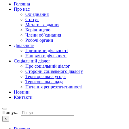
Головна
Про нас
Об’єднання
Статут
Мета та завдання
Керівництво
Члени об’єднання
Робочі органи
Діяльність
Принципи діяльності
Напрямки діяльності
Соціальний діалог
Про соціальний діалог
Сторони соціального діалогу
Територіальна угода
Територіальна рада
Питання репрезентативності
Новини
Контакти
Пошук...
×
Головна