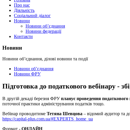
Про нас
Діяльність
Соціальний діалог
Новини
Новини об’єднання
Новини федерації
Контакти
Новини
Новини об’єднання, ділові новини та події
Новини об’єднання
Новини ФРУ
Підготовка до податкового вебінару - зб
В другій декаді березня ФРУ
планує проведення податкового 
поточної практики адміністрування податків тощо.
Вебінар проводитиме
Тетяна Шевцова
– відомий аудитор та д
https://capital-plus.com.ua/#EXPERTS_home_ua
Формат -
ОНЛАЙН