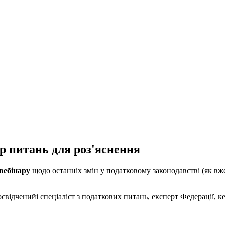
ір питань для роз'яснення
вебінару
щодо останніх змін у податковому законодавстві (як вже
освідченийі спеціаліст з податкових питань, експерт Федерації