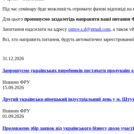
Під час семінару буде можливість отримати фахові відповіді на
Для цього
пропонуємо заздалегідь направити ваші питання
Запитання надсилати на адресу
ostrov.s.d@gmail.com
, а також v
Всі, хто направить питання, будуть автоматично зареєстровани
31.12.2026
Запрошуємо українських виробників постачати продукцію д
Новини ФРУ
15.09.2026
Другий українсько-німецький індустріальний день у м. Шту
Новини ФРУ
01.09.2026
Продовжено збір заявок від українського бізнесу щодо участ