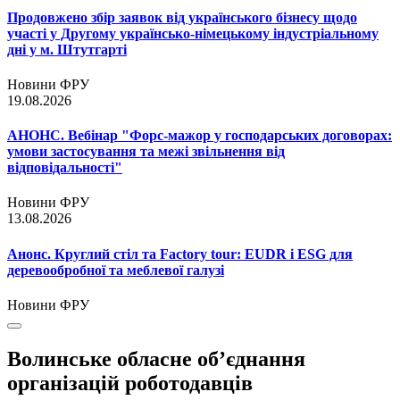
Продовжено збір заявок від українського бізнесу щодо
участі у Другому українсько-німецькому індустріальному
дні у м. Штутгарті
Новини ФРУ
19.08.2026
АНОНС. Вебінар "Форс-мажор у господарських договорах:
умови застосування та межі звільнення від
відповідальності"
Новини ФРУ
13.08.2026
Анонс. Круглий стіл та Factory tour: EUDR і ESG для
деревообробної та меблевої галузі
Новини ФРУ
Волинське обласне об’єднання
організацій роботодавців