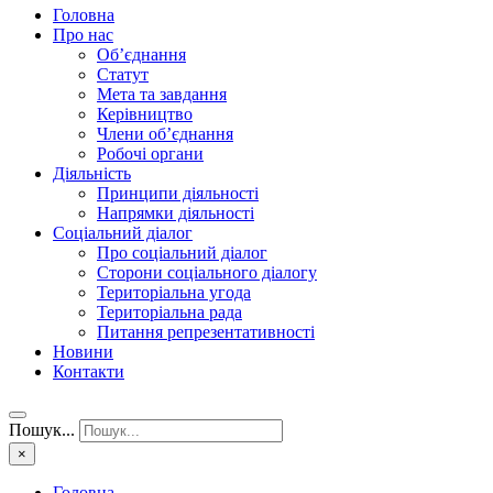
Головна
Про нас
Об’єднання
Статут
Мета та завдання
Керівництво
Члени об’єднання
Робочі органи
Діяльність
Принципи діяльності
Напрямки діяльності
Соціальний діалог
Про соціальний діалог
Сторони соціального діалогу
Територіальна угода
Територіальна рада
Питання репрезентативності
Новини
Контакти
Пошук...
×
Головна