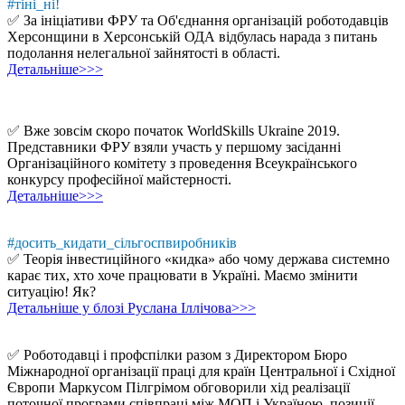
#тіні_ні!
✅ За ініціативи ФРУ та Об'єднання організацій роботодавців
Херсонщини в Херсонській ОДА відбулась нарада з питань
подолання нелегальної зайнятості в області.
Детальніше>>>
✅ Вже зовсім скоро початок WorldSkills Ukraine 2019.
Представники ФРУ взяли участь у першому засіданні
Організаційного комітету з проведення Всеукраїнського
конкурсу професійної майстерності.
Детальніше>>>
#досить_кидати_сільгоспвиробників
✅ Теорія інвестиційного «кидка» або чому держава системно
карає тих, хто хоче працювати в Україні. Маємо змінити
ситуацію! Як?
Детальніше у блозі Руслана Іллічова>>>
✅ Роботодавці і профспілки разом з Директором Бюро
Міжнародної організації праці для країн Центральної і Східної
Європи Маркусом Пілгрімом обговорили хід реалізації
поточної програми співпраці між МОП і Україною, позиції