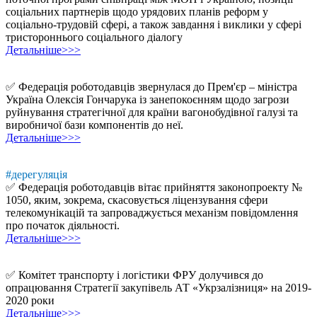
соціальних партнерів щодо урядових планів реформ у
соціально-трудовій сфері, а також завдання і виклики у сфері
тристороннього соціального діалогу
Детальніше>>>
✅ Федерація роботодавців звернулася до Прем'єр – міністра
Україна Олексія Гончарука із занепокоєнням щодо загрози
руйнування стратегічної для країни вагонобудівної галузі та
виробничої бази компонентів до неї.
Детальніше>>>
#дерегуляція
✅ Федерація роботодавців вітає прийняття законопроекту №
1050, яким, зокрема, скасовується ліцензування сфери
телекомунікацій та запроваджується механізм повідомлення
про початок діяльності.
Детальніше>>>
✅ Комітет транспорту і логістики ФРУ долучився до
опрацювання Стратегії закупівель АТ «Укрзалізниця» на 2019-
2020 роки
Детальніше>>>