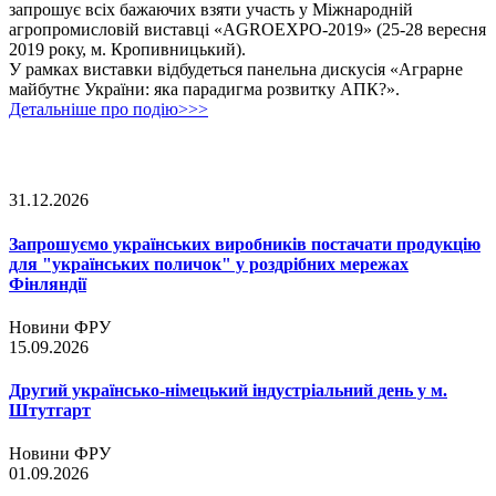
запрошує всіх бажаючих взяти участь у Міжнародній
агропромисловій виставці «AGROEXPO-2019» (25-28 вересня
2019 року, м. Кропивницький).
У рамках виставки відбудеться панельна дискусія «Аграрне
майбутнє України: яка парадигма розвитку АПК?».
Детальніше про подію>>>
31.12.2026
Запрошуємо українських виробників постачати продукцію
для "українських поличок" у роздрібних мережах
Фінляндії
Новини ФРУ
15.09.2026
Другий українсько-німецький індустріальний день у м.
Штутгарт
Новини ФРУ
01.09.2026