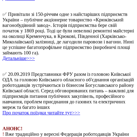
✅ Привітали зі 150-річчям одне з найстаріших підприємств
України – публічне акціонерне товариство «Крюківський
вагонобудівний завод». Історія підприємства бере свій
початок у 1869 році. Тоді це були невеликі ремонтні майстерні
на околиці Кременчука, в Крюкові, Південної (Харківсько-
Миколаївської) залізниці, де лагодили паровози і вагони. Нині
це успішне багатопрофільне підприємство (виробничі площі
займають 100 га).
Детальніше>>>
✅ 20.09.2019 Представники ФРУ разом із головою Київської
ОДА та головою Київського обласного об'єднання організацій
роботодавців зустрічаються із бізнесом Богуславського району
Київської області. Серед обговорюваних питань – важливі для
підприємців питання публічних закупівель, професійного
навчання, проблем приєднання до газових та електричних
мереж та багато інших
Про початок поїздки читайте тут>>>
АНОНС!
!
Вже традиційно у вересні Федерація роботодавців України