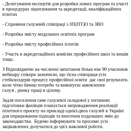
- Делегування експертів для розробки нових програм та участі
в процедурах ліцензування та акредитації, кваліфікаційних
іспитах
- Сприяння галузевій співпраці з ЗП(ПТ)О та ЗВО
- Розробка змісту модульних освітніх програм
- Розробка змісту професійних іспитів
- Участь в акредитаційних комісіях професійних шкіл та вишів
тощо.
З Відповідаючи на численні запитання більш ніж 90 учасників
вебінару спікери зазначили, що тісна співпраця усіх
стейкхолдерів процесу професійної освіти дає свої результати,
коли чітко бачиш потреби та виконуєш замовлення
галузі , ринку праці в цілому.
Задля посилення саме галузевої складової у питаннях
підготовки фахівців планується запровадження реалізації
пілотного проєкту на прикладі однієї-двох галузей в Україні
для опрацювання підходів та внесення подальших змін до
законодавства. Будемо інформувати та просимо усіх
зацікавлених долучатися до цієх важливої роботи.