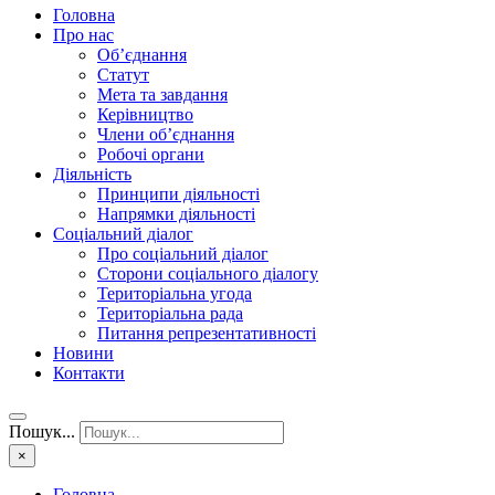
Головна
Про нас
Об’єднання
Статут
Мета та завдання
Керівництво
Члени об’єднання
Робочі органи
Діяльність
Принципи діяльності
Напрямки діяльності
Соціальний діалог
Про соціальний діалог
Сторони соціального діалогу
Територіальна угода
Територіальна рада
Питання репрезентативності
Новини
Контакти
Пошук...
×
Головна