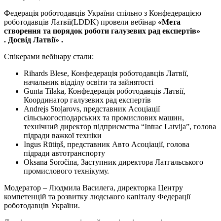
Федерація роботодавців України спільно з Конфедерацією
роботодавців Латвії(LDDK) провели вебінар
«
Мета
створення та порядок роботи галузевих рад експертів
»
.
Досвід
Латвії
»
.
Спікерами вебінару стали:
Rihards Blese, Конфедерація роботодавців Латвії,
начальник відділу освіти та зайнятості
Gunta Tilaka, Конфедерація роботодавців Латвії,
Координатор галузевих рад експертів
Andrejs Stoļarovs, представник Асоціації
сільськогосподарських та промислових машин,
технічний директор підприємства “Intrac Latvija”, голова
підради важкої техніки
Ingus Rūtiņš, представник Авто Асоціації, голова
підради автотранспорту
Oksana Soročina, Заступник директора Латгальського
промислового технікуму.
Модератор – Людмила Василега, директорка Центру
компетенцій та розвитку людського капіталу Федерації
роботодавців України.