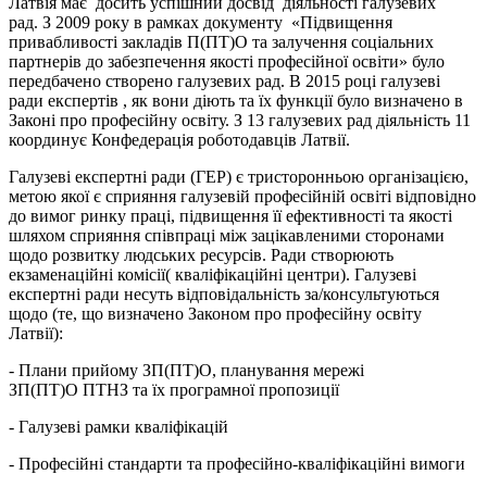
Латвія має досить успішний досвід діяльності галузевих
рад. З 2009 року в рамках документу «Підвищення
привабливості закладів П(ПТ)О та залучення соціальних
партнерів до забезпечення якості професійної освіти» було
передбачено створено галузевих рад. В 2015 році галузеві
ради експертів , як вони діють та їх функції було визначено в
Законі про професійну освіту. З 13 галузевих рад діяльність 11
координує Конфедерація роботодавців Латвії.
Галузеві експертні ради (ГЕР) є тристоронньою організацією,
метою якої є сприяння галузевій професійній освіті відповідно
до вимог ринку праці, підвищення її ефективності та якості
шляхом сприяння співпраці між зацікавленими сторонами
щодо розвитку людських ресурсів. Ради створюють
екзаменаційні комісії( кваліфікаційні центри). Галузеві
експертні ради несуть відповідальність за/консультуються
щодо (те, що визначено Законом про професійну освіту
Латвії):
- Плани прийому ЗП(ПТ)О, планування мережі
ЗП(ПТ)О ПТНЗ та їх програмної пропозиції
- Галузеві рамки кваліфікацій
- Професійні стандарти та професійно-кваліфікаційні вимоги