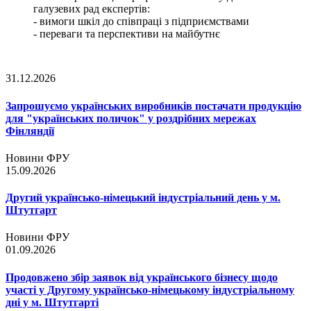
галузевих рад експертів:
- вимоги шкіл до співпраці з підприємствами
- переваги та перспективи на майбутнє
31.12.2026
Запрошуємо українських виробників постачати продукцію
для "українських поличок" у роздрібних мережах
Фінляндії
Новини ФРУ
15.09.2026
Другий українсько-німецький індустріальний день у м.
Штутгарт
Новини ФРУ
01.09.2026
Продовжено збір заявок від українського бізнесу щодо
участі у Другому українсько-німецькому індустріальному
дні у м. Штутгарті