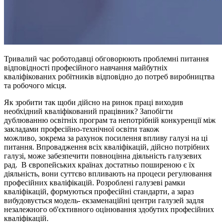
Тривалий час роботодавці обговорюють проблемні питання
відповідності професійного навчання майбутніх
кваліфікованих робітників відповідно до потреб виробництва
та робочого місця.
Як зробити так щоби дійсно на ринок праці виходив
необхідний кваліфікований працівник? Запобігти
дублюванню освітніх програм та непотрібній конкуренції між
закладами професійно-технічної освіти також
можливо, зокрема за рахунок посилення впливу галузі на ці
питання. Впровадження всіх кваліфікацій, дійсно потрібних
галузі, може забезпечити повноцінна діяльність галузевих
рад. В європейських країнах достатньо поширеною є їх
діяльність, вони суттєво впливають на процеси регулювання
професійних кваліфікацій. Розроблені галузеві рамки
кваліфікацій, формуються професійні стандарти, а зараз
вибудовується модель- екзаменаційні центри галузей задля
незалежного об'єктивного оцінювання здобутих професійних
кваліфікацій.