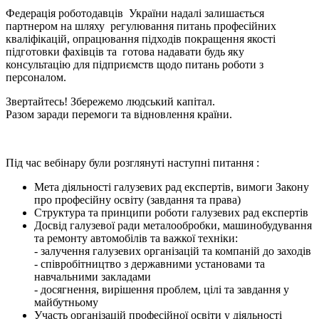
Федерація роботодавців України надалі залишається
партнером на шляху регулювання питань професійних
кваліфікацій, опрацювання підходів покращення якості
підготовки фахівців та готова надавати будь яку
консультацію для підприємств щодо питань роботи з
персоналом.
Звертайтесь! Збережемо людський капітал.
Разом заради перемоги та відновлення країни.
Під час вебінару були розглянуті наступні питання :
Мета діяльності галузевих рад експертів, вимоги Закону
про професійну освіту (завдання та права)
Структура та принципи роботи галузевих рад експертів
Досвід галузевої ради металообробки, машинобудування
та ремонту автомобілів та важкої техніки:
- залучення галузевих організацій та компаній до заходів
- співробітництво з державними установами та
навчальними закладами
- досягнення, вирішення проблем, цілі та завдання у
майбутньому
Участь організацій професійної освіти у діяльності