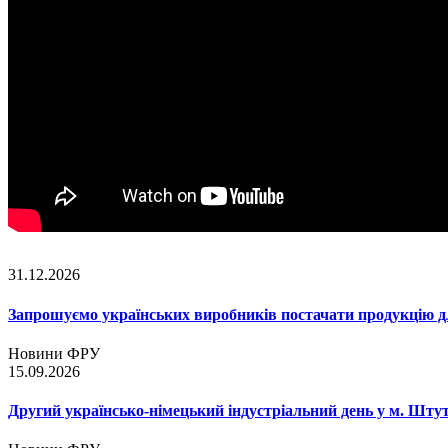
31.12.2026
Запрошуємо українських виробників постачати продукцію д
Новини ФРУ
15.09.2026
Другий українсько-німецький індустріальний день у м. Шту