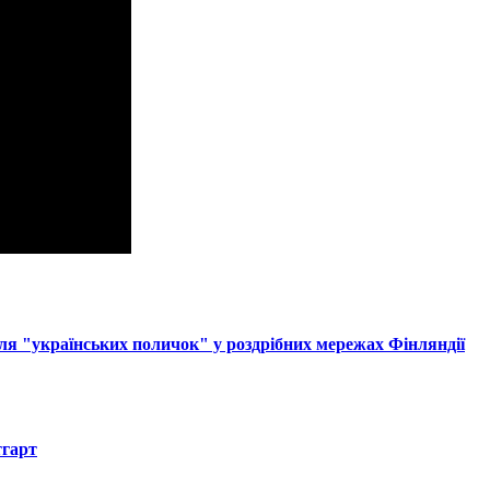
ля "українських поличок" у роздрібних мережах Фінляндії
тгарт