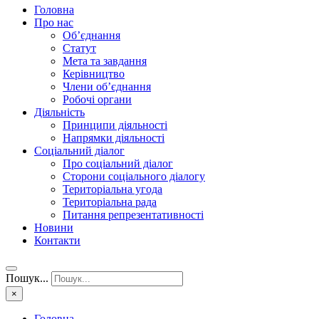
Головна
Про нас
Об’єднання
Статут
Мета та завдання
Керівництво
Члени об’єднання
Робочі органи
Діяльність
Принципи діяльності
Напрямки діяльності
Соціальний діалог
Про соціальний діалог
Сторони соціального діалогу
Територіальна угода
Територіальна рада
Питання репрезентативності
Новини
Контакти
Пошук...
×
Головна