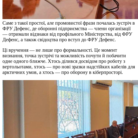
Саме з такої простої, але промовистої фрази почалась зустріч в
ФРУ Дефенс, де оборонні підприємства — члени організації
— отримали відзнаки від профільного Міністерства, від ФРУ
Дефенс, а також свідоцтва про вступ до ФРУ Дефенс.
Ці вручення — не лише про формальності. Це момент
визнання, точка зустрічі та можливість почути й побачити
одне одного ближче. Хтось ділився досвідом про роботу з
вертольотами, хтось — про нові зразки надстійких кабелів для
арктичних умов, а хтось — про оборону в кіберпросторі.