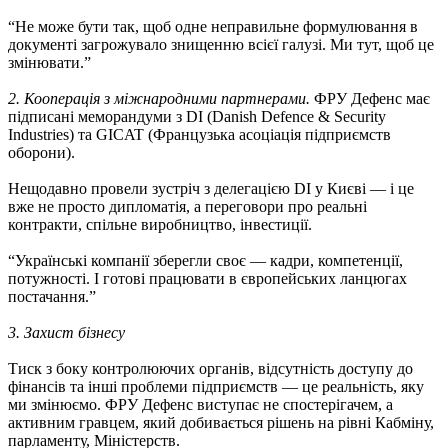
“Не може бути так, щоб одне неправильне формулювання в
документі загрожувало знищенню всієї галузі. Ми тут, щоб це
змінювати.”
2. Кооперація з міжнародними партнерами.
ФРУ Дефенс має
підписані меморандуми з DI (Danish Defence & Security
Industries) та GICAT (Французька асоціація підприємств
оборони).
Нещодавно провели зустріч з делегацією DI у Києві — і це
вже не просто дипломатія, а переговори про реальні
контракти, спільне виробництво, інвестиції.
“Українські компанії зберегли своє — кадри, компетенції,
потужності. І готові працювати в європейських ланцюгах
постачання.”
3. Захист бізнесу
Тиск з боку контролюючих органів, відсутність доступу до
фінансів та інші проблеми підприємств — це реальність, яку
ми змінюємо. ФРУ Дефенс виступає не спостерігачем, а
активним гравцем, який добивається рішень на рівні Кабміну,
парламенту, Міністерств.