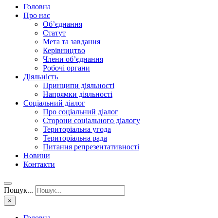
Головна
Про нас
Об’єднання
Статут
Мета та завдання
Керівництво
Члени об’єднання
Робочі органи
Діяльність
Принципи діяльності
Напрямки діяльності
Соціальний діалог
Про соціальний діалог
Сторони соціального діалогу
Територіальна угода
Територіальна рада
Питання репрезентативності
Новини
Контакти
Пошук...
×
Головна