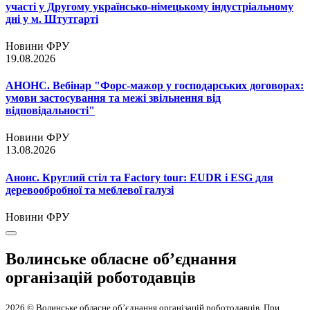
участі у Другому українсько-німецькому індустріальному
дні у м. Штутгарті
Новини ФРУ
19.08.2026
АНОНС. Вебінар "Форс-мажор у господарських договорах:
умови застосування та межі звільнення від
відповідальності"
Новини ФРУ
13.08.2026
Анонс. Круглий стіл та Factory tour: EUDR і ESG для
деревообробної та меблевої галузі
Новини ФРУ
Волинське обласне об’єднання
організацій роботодавців
2026 © Волинське обласне об’єднання організацій роботодавців. При