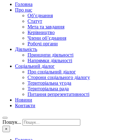
Головна
Про нас
Об’єднання
Статут
Мета та завдання
Керівництво
Члени об’єднання
Робочі органи
Діяльність
Принципи діяльності
Напрямки діяльності
Соціальний діалог
Про соціальний діалог
Сторони соціального діалогу
Територіальна угода
Територіальна рада
Питання репрезентативності
Новини
Контакти
Пошук...
×
Головна