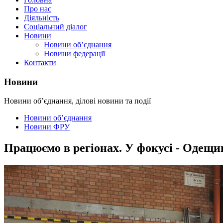
Про нас
Діяльність
Соціальний діалог
Новини
Новини об’єднання
Новини федерації
Контакти
Новини
Новини об’єднання, ділові новини та події
Новини об’єднання
Новини ФРУ
Працюємо в регіонах. У фокусі - Одещи