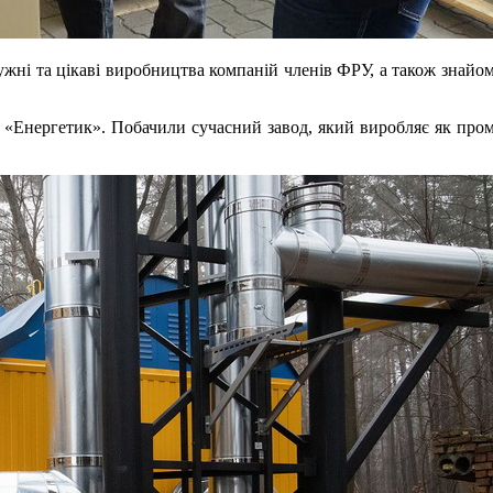
жні та цікаві виробництва компаній членів ФРУ, а також знайоми
«Енергетик». Побачили сучасний завод, який виробляє як промисл