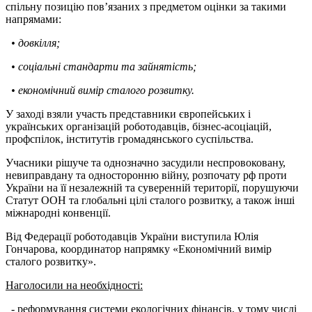
спільну позицію пов’язаних з предметом оцінки за такими
напрямами:
• довкілля;
• соціальні стандарти та зайнятість;
• економічний вимір сталого розвитку.
У заході взяли участь представники європейських і
українських організацій роботодавців, бізнес-асоціацій,
профспілок, інститутів громадянського суспільства.
Учасники рішуче та однозначно засудили неспровоковану,
невиправдану та односторонню війну, розпочату рф проти
України на її незалежній та суверенній території, порушуючи
Статут ООН та глобальні цілі сталого розвитку, а також інші
міжнародні конвенції.
Від Федерації роботодавців України виступила Юлія
Гончарова, координатор напрямку «Економічний вимір
сталого розвитку».
Наголосили на необхідності:
- реформування системи екологічних фінансів, у тому числі