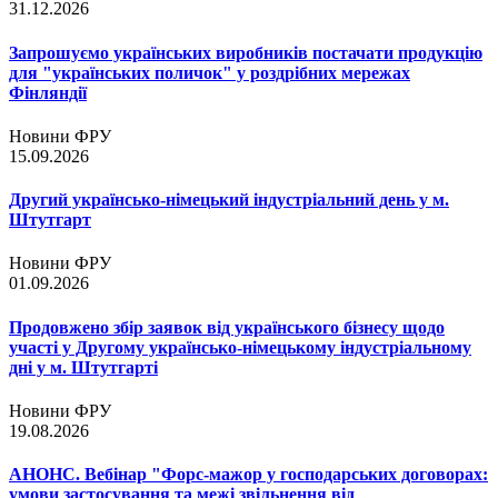
31.12.2026
Запрошуємо українських виробників постачати продукцію
для "українських поличок" у роздрібних мережах
Фінляндії
Новини ФРУ
15.09.2026
Другий українсько-німецький індустріальний день у м.
Штутгарт
Новини ФРУ
01.09.2026
Продовжено збір заявок від українського бізнесу щодо
участі у Другому українсько-німецькому індустріальному
дні у м. Штутгарті
Новини ФРУ
19.08.2026
АНОНС. Вебінар "Форс-мажор у господарських договорах:
умови застосування та межі звільнення від