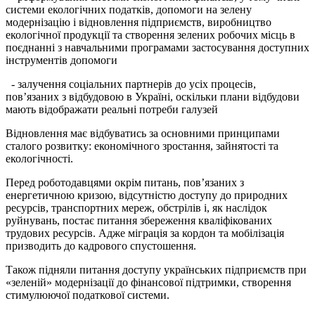
системи екологічних податків, допомоги на зелену
модернізацію і відновлення підприємств, виробництво
екологічної продукції та створення зелених робочих місць в
поєднанні з навчальними програмами застосування доступних
інструментів допомоги
- залучення соціальних партнерів до усіх процесів,
пов’язаних з відбудовою в Україні, оскільки плани відбудови
мають відображати реальні потреби галузей
Відновлення має відбуватись за основними принципами
сталого розвитку: економічного зростання, зайнятості та
екологічності.
Перед роботодавцями окрім питань, пов’язаних з
енергетичною кризою, відсутністю доступу до природних
ресурсів, транспортних мереж, обстрілів і, як наслідок
руйнувань, постає питання збереження кваліфікованих
трудових ресурсів. Адже міграція за кордон та мобілізація
призводить до кадрового спустошення.
Також підняли питання доступу українських підприємств при
«зеленій» модернізації до фінансової підтримки, створення
стимулюючої податкової системи.