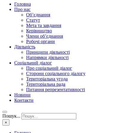
Головна
Про нас
Об’єднання
Статут
Мета та завдання
Керівництво
Члени об’єднання
Робочі органи
Діяльність
Принципи діяльності
Напрямки діяльності
Соціальний діалог
Про соціальний діалог
Сторони соціального діалогу
Територіальна угода
Територіальна рада
Питання репрезентативності
Новини
Контакти
Пошук...
×
Головна