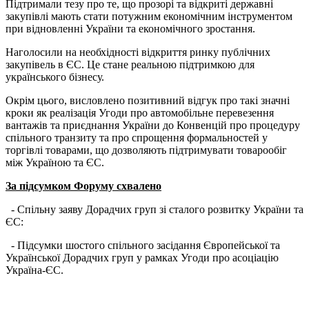
Підтримали тезу про те, що прозорі та відкриті державні
закупівлі мають стати потужним економічним інструментом
при відновленні України та економічного зростання.
Наголосили на необхідності відкриття ринку публічних
закупівель в ЄС. Це стане реальною підтримкою для
українського бізнесу.
Окрім цього, висловлено позитивний відгук про такі значні
кроки як реалізація Угоди про автомобільне перевезення
вантажів та приєднання України до Конвенцій про процедуру
спільного транзиту та про спрощення формальностей у
торгівлі товарами, що дозволяють підтримувати товарообіг
між Україною та ЄС.
За підсумком Форуму схвалено
- Спільну заяву Дорадчих груп зі сталого розвитку України та
ЄС:
- Підсумки шостого спільного засідання Європейської та
Української Дорадчих груп у рамках Угоди про асоціацію
Україна-ЄС.