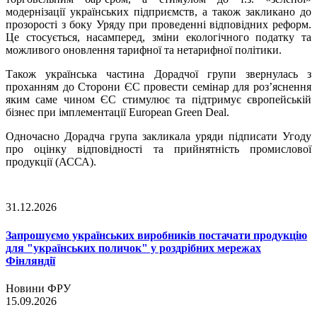
модернізації українських підприємств, а також закликано до
прозорості з боку Уряду при проведенні відповідних реформ.
Це стосується, насамперед, зміни екологічного податку та
можливого оновлення тарифної та нетарифної політики.
Також українська частина Дорадчої групи звернулась з
проханням до Сторони ЄС провести семінар для роз’яснення
яким саме чином ЄС стимулює та підтримує європейській
бізнес при імплементації European Green Deal.
Одночасно Дорадча група закликала уряди підписати Угоду
про оцінку відповідності та прийнятність промислової
продукції (АССА).
31.12.2026
Запрошуємо українських виробників постачати продукцію
для "українських поличок" у роздрібних мережах
Фінляндії
Новини ФРУ
15.09.2026