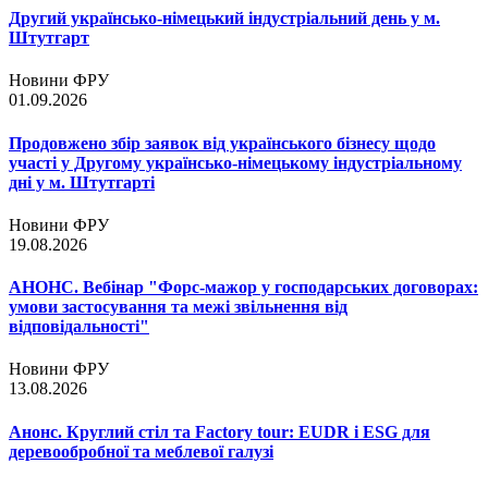
Другий українсько-німецький індустріальний день у м.
Штутгарт
Новини ФРУ
01.09.2026
Продовжено збір заявок від українського бізнесу щодо
участі у Другому українсько-німецькому індустріальному
дні у м. Штутгарті
Новини ФРУ
19.08.2026
АНОНС. Вебінар "Форс-мажор у господарських договорах:
умови застосування та межі звільнення від
відповідальності"
Новини ФРУ
13.08.2026
Анонс. Круглий стіл та Factory tour: EUDR і ESG для
деревообробної та меблевої галузі