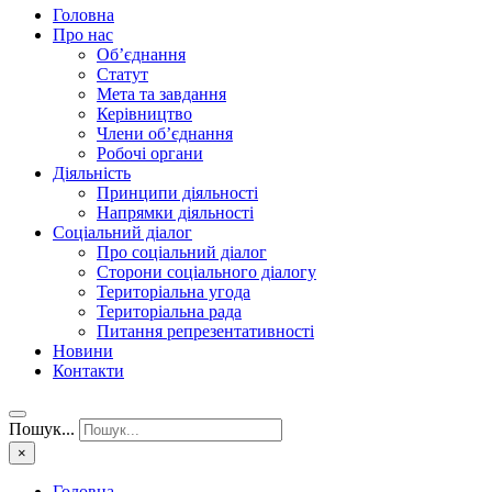
Головна
Про нас
Об’єднання
Статут
Мета та завдання
Керівництво
Члени об’єднання
Робочі органи
Діяльність
Принципи діяльності
Напрямки діяльності
Соціальний діалог
Про соціальний діалог
Сторони соціального діалогу
Територіальна угода
Територіальна рада
Питання репрезентативності
Новини
Контакти
Пошук...
×
Головна