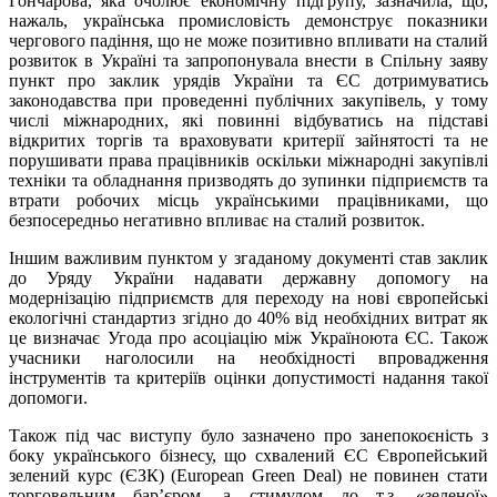
Гончарова, яка очолює економічну підгрупу, зазначила, що,
нажаль, українська промисловість демонструє показники
чергового падіння, що не може позитивно впливати на сталий
розвиток в Україні та запропонувала внести в Спільну заяву
пункт про заклик урядів України та ЄС дотримуватись
законодавства при проведенні публічних закупівель, у тому
числі міжнародних, які повинні відбуватись на підставі
відкритих торгів та враховувати критерії зайнятості та не
порушивати права працівників оскільки міжнародні закупівлі
техніки та обладнання призводять до зупинки підприємств та
втрати робочих місць українськими працівниками, що
безпосередньо негативно впливає на сталий розвиток.
Іншим важливим пунктом у згаданому документі став заклик
до Уряду України надавати державну допомогу на
модернізацію підприємств для переходу на нові європейські
екологічні стандартиз згідно до 40% від необхідних витрат як
це визначає Угода про асоціацію між Україноюта ЄС. Також
учасники наголосили на необхідності впровадження
інструментів та критеріїв оцінки допустимості надання такої
допомоги.
Також під час виступу було зазначено про занепокоєність з
боку українського бізнесу, що схвалений ЄС Європейський
зелений курс (ЄЗК) (European Green Deal) не повинен стати
торговельним бар’єром, а стимулом до т.з. «зеленої»