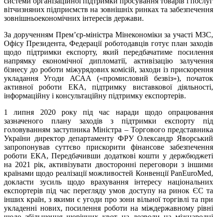
системи організаційної підтримки просування товарів і послуг
вітчизняних підприємств на зовнішніх ринках та забезпечення
зовнішньоекономічних інтересів держави.
За дорученням Прем’єр-міністра Мінекономіки за участі МЗС,
Офісу Президента, Федерації роботодавців готує план заходів
щодо підтримки експорту, який передбачатиме посилення
напрямку економічної дипломатії, активізацію залучення
бізнесу до роботи міжурядових комісій, заходи із прискорення
укладання Угоди АСАА («промисловий безвіз»), початок
активної роботи ЕКА, підтримку виставкової діяльності,
інформаційну і консультаційну підтримку експортерів.
1 липня 2020 року під час наради щодо опрацювання
зазначеного плану заходів з підтримки експорту під
головуванням заступника Міністра – Торгового представника
України директор департаменту ФРУ Олександр Яворський
запропонував суттєво прискорити фінансове забезпечення
роботи ЕКА, Передбачивши додаткові кошти у держбюджеті
на 2021 рік, активізувати двосторонні переговори з іншими
країнами щодо реалізації можливостей Конвенції PanEuroMed,
докласти зусиль щодо врахування інтересу національних
експортерів під час перегляду умов доступу на ринок ЄС та
інших країн, з якими є угоди про зони вільної торгівлі та при
укладенні нових, посилення роботи на міждержавному рівні
щодо збільшення щорічних квот на дозволи на міжнародні