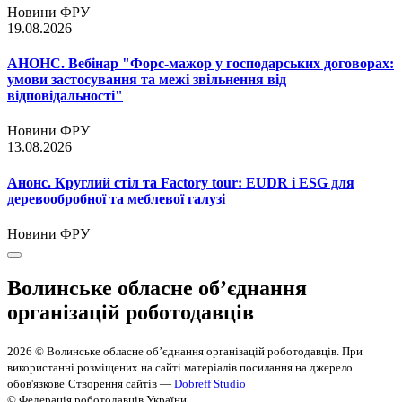
Новини ФРУ
19.08.2026
АНОНС. Вебінар "Форс-мажор у господарських договорах:
умови застосування та межі звільнення від
відповідальності"
Новини ФРУ
13.08.2026
Анонс. Круглий стіл та Factory tour: EUDR і ESG для
деревообробної та меблевої галузі
Новини ФРУ
Волинське обласне об’єднання
організацій роботодавців
2026 © Волинське обласне об’єднання організацій роботодавців. При
використанні розміщених на сайті матеріалів посилання на джерело
обов'язкове
Створення сайтів —
Dobreff Studio
© Федерація роботодавців України