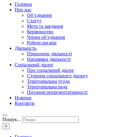
Головна
Про нас
Об’єднання
Статут
Мета та завдання
Керівництво
Члени об’єднання
Робочі органи
Діяльність
Принципи діяльності
Напрямки діяльності
Соціальний діалог
Про соціальний діалог
Сторони соціального діалогу
Територіальна угода
Територіальна рада
Питання репрезентативності
Новини
Контакти
Пошук...
×
Головна