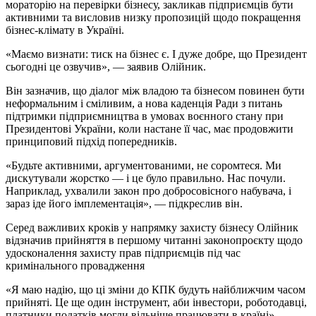
мораторію на перевірки бізнесу, закликав підприємців бути
активними та висловив низку пропозицій щодо покращення
бізнес-клімату в Україні.
«Маємо визнати: тиск на бізнес є. І дуже добре, що Президент
сьогодні це озвучив», — заявив Олійник.
Він зазначив, що діалог між владою та бізнесом повинен бути
неформальним і сміливим, а нова каденція Ради з питань
підтримки підприємництва в умовах воєнного стану при
Президентові України, коли настане її час, має продовжити
принциповий підхід попередників.
«Будьте активними, аргументованими, не соромтеся. Ми
дискутували жорстко — і це було правильно. Нас почули.
Наприклад, ухвалили закон про добросовісного набувача, і
зараз іде його імплементація», — підкреслив він.
Серед важливих кроків у напрямку захисту бізнесу Олійник
відзначив прийняття в першому читанні законопроєкту щодо
удосконалення захисту прав підприємців під час
кримінального провадження
«Я маю надію, що ці зміни до КПК будуть найближчим часом
прийняті. Це ще один інструмент, аби інвестори, роботодавці,
платники податків могли вільніше працювати в країні», —