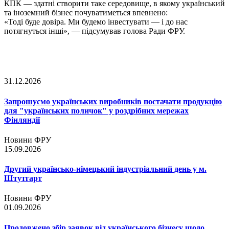
КПК — здатні створити таке середовище, в якому український
та іноземний бізнес почуватиметься впевнено:
«Тоді буде довіра. Ми будемо інвестувати — і до нас
потягнуться інші», — підсумував голова Ради ФРУ.
31.12.2026
Запрошуємо українських виробників постачати продукцію
для "українських поличок" у роздрібних мережах
Фінляндії
Новини ФРУ
15.09.2026
Другий українсько-німецький індустріальний день у м.
Штутгарт
Новини ФРУ
01.09.2026
Продовжено збір заявок від українського бізнесу щодо