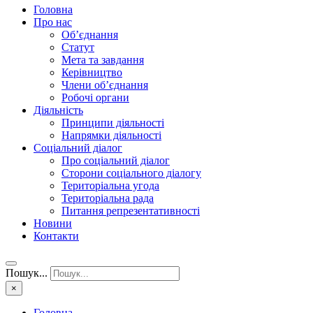
Головна
Про нас
Об’єднання
Статут
Мета та завдання
Керівництво
Члени об’єднання
Робочі органи
Діяльність
Принципи діяльності
Напрямки діяльності
Соціальний діалог
Про соціальний діалог
Сторони соціального діалогу
Територіальна угода
Територіальна рада
Питання репрезентативності
Новини
Контакти
Пошук...
×
Головна