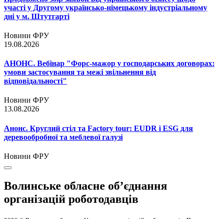
участі у Другому українсько-німецькому індустріальному
дні у м. Штутгарті
Новини ФРУ
19.08.2026
АНОНС. Вебінар "Форс-мажор у господарських договорах:
умови застосування та межі звільнення від
відповідальності"
Новини ФРУ
13.08.2026
Анонс. Круглий стіл та Factory tour: EUDR і ESG для
деревообробної та меблевої галузі
Новини ФРУ
Волинське обласне об’єднання
організацій роботодавців