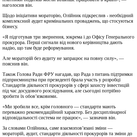
наголосив він.
Щодо ініціативи мораторію, Олійник підкреслив - необхідний
комплексний аудит кримінальних проваджень, що стосуються
бізнесу.
«Я підготував три звернення, зокрема і до Офісу Генерального
прокурора. Перші сигнали від нового керівництва дають
надію, що там буде реформування.
Але мораторій без аудиту не запрацює на повну силу», —
пояснив він.
Також Голова Ради ФРУ нагадав, що Рада з питань підтримки
підприємництва при президенті брала участь у розробці
Стандартів діяльності прокурорів у сфері захисту інвестицій
під час досудового розслідування, але сьогодні потрібно
зробити їх обов’язковими.
«Ми зробили все, крім головного — стандарти мають
переважно рекомендаційний характер. Без дисциплінарної
відповідальності система не працює», — зазначив він.
За словами Олійника, саме взаємопов’язані зміни —
мораторій, аудит, стандарти діяльності прокурорів та зміни до