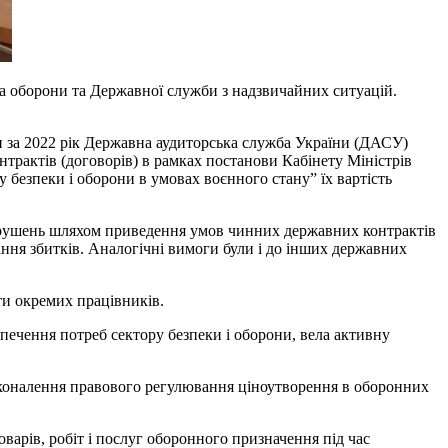
ва оборони та Державної служби з надзвичайних ситуацій.
.
ни за 2022 рік Державна аудиторська служба України (ДАСУ)
трактів (договорів) в рамках постанови Кабінету Міністрів
у безпеки і оборони в умовах воєнного стану” їх вартість
орушень шляхом приведення умов чинних державних контрактів
ання збитків. Аналогічні вимоги були і до інших державних
ти окремих працівників.
печення потреб сектору безпеки і оборони, вела активну
осконалення правового регулювання ціноутворення в оборонних
варів, робіт і послуг оборонного призначення під час