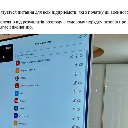
зується питання для всіх підприємств, які з початку дії воєнно
лежно від результатів розгляду в судовому порядку позовів п
лягає виконанню.