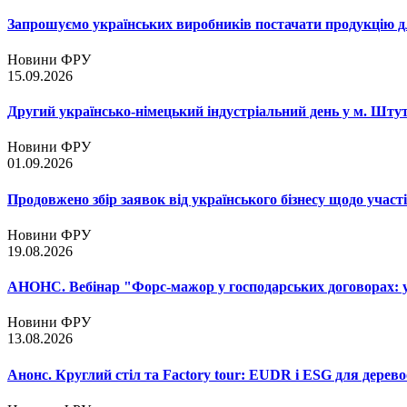
Запрошуємо українських виробників постачати продукцію д
Новини ФРУ
15.09.2026
Другий українсько-німецький індустріальний день у м. Шту
Новини ФРУ
01.09.2026
Продовжено збір заявок від українського бізнесу щодо участ
Новини ФРУ
19.08.2026
АНОНС. Вебінар "Форс-мажор у господарських договорах: ум
Новини ФРУ
13.08.2026
Анонс. Круглий стіл та Factory tour: EUDR і ESG для дерево