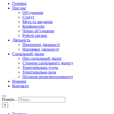
Головна
Про нас
Об’єднання
Статут
Мета та завдання
Керівництво
Члени об’єднання
Робочі органи
Діяльність
Принципи діяльності
Напрямки діяльності
Соціальний діалог
Про соціальний діалог
Сторони соціального діалогу
Територіальна угода
Територіальна рада
Питання репрезентативності
Новини
Контакти
Пошук...
×
Головна