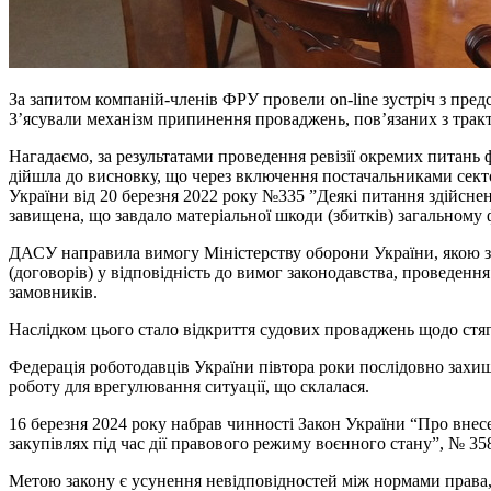
За запитом компаній-членів ФРУ провели on-line зустріч з пре
З’ясували механізм припинення проваджень, пов’язаних з тра
Нагадаємо, за результатами проведення ревізії окремих питань
дійшла до висновку, що через включення постачальниками секто
України від 20 березня 2022 року №335 ”Деякі питання здійсненн
завищена, що завдало матеріальної шкоди (збитків) загальному
ДАСУ направила вимогу Міністерству оборони України, якою з
(договорів) у відповідність до вимог законодавства, проведенн
замовників.
Наслідком цього стало відкриття судових проваджень щодо стя
Федерація роботодавців України півтора роки послідовно захищ
роботу для врегулювання ситуації, що склалася.
16 березня 2024 року набрав чинності Закон України “Про вне
закупівлях під час дії правового режиму воєнного стану”, № 35
Метою закону є усунення невідповідностей між нормами права, я