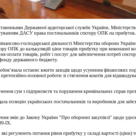
дставниками Державної аудиторської служби України, Міністерст
ктуванням ДАСУ права постачальників сектору ОПК на прибуток
 фінансово-господарської діяльності Міністерства оборони Украї
ру ОПК до калькуляцій ціни товарів прибутку при виконанні кон
я оплати товарів, робіт і послуг для забезпечення потреб сектор
 фонду державного бюджету.
обов’язала останнє вжити заходів щодо усунення фінансових п
я претензійно-позовної роботи зі стягнення коштів для відшкодув
гнення сум з підприємств та порушення кримінальних справ про
ала позицію українських постачальників та виробників для забез
сення змін до Закону України "Про оборонні закупівлі" щодо уд
89-IX.
кі регулюють питання рівня прибутку у складі вартості (ціни) то