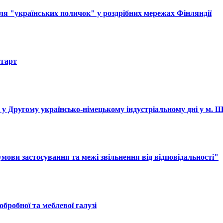
ля "українських поличок" у роздрібних мережах Фінляндії
тгарт
і у Другому українсько-німецькому індустріальному дні у м. 
ови застосування та межі звільнення від відповідальності"
обробної та меблевої галузі