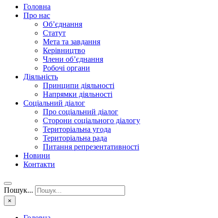
Головна
Про нас
Об’єднання
Статут
Мета та завдання
Керівництво
Члени об’єднання
Робочі органи
Діяльність
Принципи діяльності
Напрямки діяльності
Соціальний діалог
Про соціальний діалог
Сторони соціального діалогу
Територіальна угода
Територіальна рада
Питання репрезентативності
Новини
Контакти
Пошук...
×
Головна