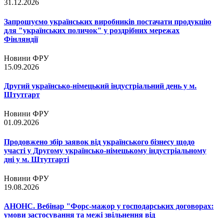
31.12.2026
Запрошуємо українських виробників постачати продукцію
для "українських поличок" у роздрібних мережах
Фінляндії
Новини ФРУ
15.09.2026
Другий українсько-німецький індустріальний день у м.
Штутгарт
Новини ФРУ
01.09.2026
Продовжено збір заявок від українського бізнесу щодо
участі у Другому українсько-німецькому індустріальному
дні у м. Штутгарті
Новини ФРУ
19.08.2026
АНОНС. Вебінар "Форс-мажор у господарських договорах:
умови застосування та межі звільнення від