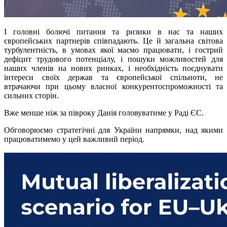
І головні болючі питання та ризики в нас та наших
європейських партнерів співпадають. Це й загальна світова
турбулентність, в умовах якої маємо працювати, і гострий
дефіцит трудового потенціалу, і пошуки можливостей для
наших членів на нових ринках, і необхідність поєднувати
інтереси своїх держав та європейської спільноти, не
втрачаючи при цьому власної конкурентоспроможності та
сильних сторін.
Вже менше ніж за півроку Данія головуватиме у Раді ЄС.
Обговорюємо стратегічні для України напрямки, над якими
працюватимемо у цей важливий період.