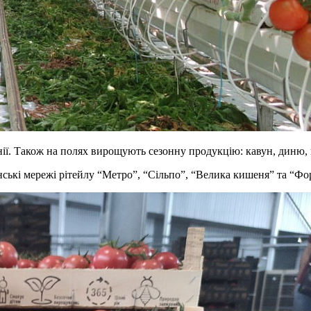
ії. Також на полях вирощують сезонну продукцію: кавун, диню, к
нські мережі рітейлу “Метро”, “Сільпо”, “Велика кишеня” та “Фо