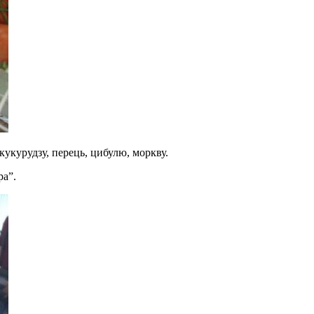
укурудзу, перець, цибулю, моркву.
ра”.