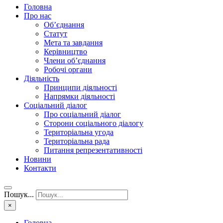
Головна
Про нас
Об’єднання
Статут
Мета та завдання
Керівництво
Члени об’єднання
Робочі органи
Діяльність
Принципи діяльності
Напрямки діяльності
Соціальний діалог
Про соціальний діалог
Сторони соціального діалогу
Територіальна угода
Територіальна рада
Питання репрезентативності
Новини
Контакти
Пошук...
×
Головна