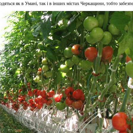
дяться як в Умані, так і в інших містах Черкащини, тобто забез