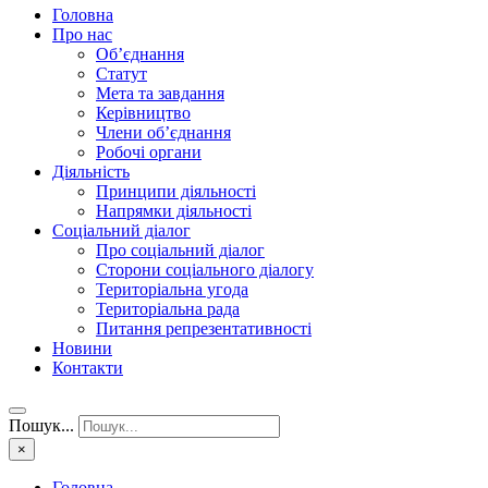
Головна
Про нас
Об’єднання
Статут
Мета та завдання
Керівництво
Члени об’єднання
Робочі органи
Діяльність
Принципи діяльності
Напрямки діяльності
Соціальний діалог
Про соціальний діалог
Сторони соціального діалогу
Територіальна угода
Територіальна рада
Питання репрезентативності
Новини
Контакти
Пошук...
×
Головна