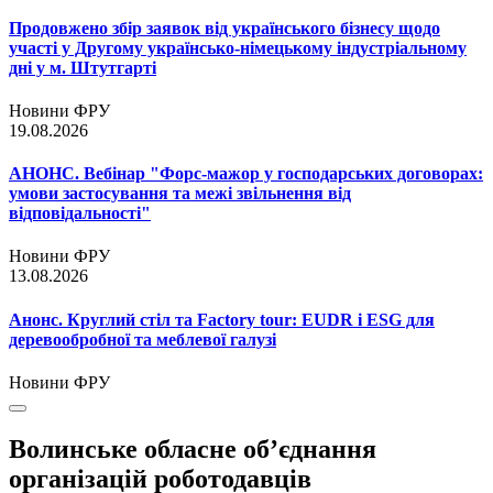
Продовжено збір заявок від українського бізнесу щодо
участі у Другому українсько-німецькому індустріальному
дні у м. Штутгарті
Новини ФРУ
19.08.2026
АНОНС. Вебінар "Форс-мажор у господарських договорах:
умови застосування та межі звільнення від
відповідальності"
Новини ФРУ
13.08.2026
Анонс. Круглий стіл та Factory tour: EUDR і ESG для
деревообробної та меблевої галузі
Новини ФРУ
Волинське обласне об’єднання
організацій роботодавців