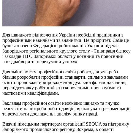
Для швидкого відновлення України необхідні працівники з
професійними навичками та знаннями. Це пріоритет. Саме це
було зазначено Федерацією роботодавців України під час
Запорізького регіонального круглого столу «Співпраця бізнесу
і закладів ПТО Запорізької області у воєнний та повоєнний
час: драйвери та передумови успіху».
Для зміни змісту професійної освіти роботодавцям треба
більше розробляти професійні стандарти, спільно з закладами
освіти продовжити впровадження дуальної форми навчання,
перепідготовку робітників за скороченими програмами та
частковими кваліфікаціями.
Закладам професійної освіти необхідно швидко та гнучко
реагувати на потреби роботодавців, враховувати рекомендації
та результати досліджень і аналізу ринку праці.
Вдячні німецьким партнерам організації SEQUA за підтримку
Запорізького промислового регіону. Зокрема, в області