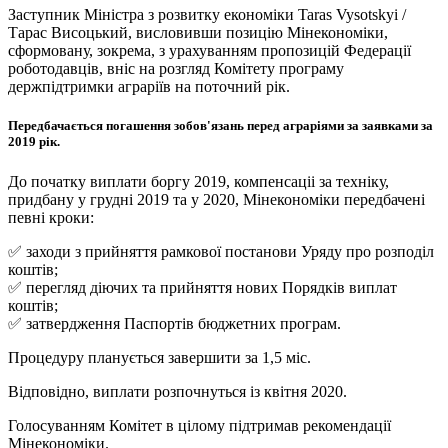
Заступник Міністра з розвитку економіки Taras Vysotskyi /
Тарас Висоцький, висловивши позицію Мінекономіки,
сформовану, зокрема, з урахуванням пропозицій Федерації
роботодавців, вніс на розгляд Комітету програму
держпідтримки аграріїв на поточний рік.
Передбачається погашення зобов'язань перед аграріями за заявками за
2019 рік.
До початку виплати боргу 2019, компенсаціі за техніку,
придбану у грудні 2019 та у 2020, Мінекономіки передбачені
певні кроки:
✅ заходи з прийняття рамкової постанови Уряду про розподіл
коштів;
✅ перегляд діючих та прийняття нових Порядків виплат
коштів;
✅ затвердження Паспортів бюджетних програм.
Процедуру планується завершити за 1,5 міс.
Відповідно, виплати розпочнуться із квітня 2020.
Голосуванням Комітет в цілому підтримав рекомендації
Мінекономіки.