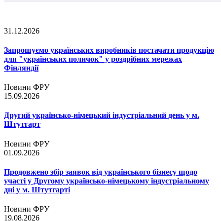
31.12.2026
Запрошуємо українських виробників постачати продукцію
для "українських поличок" у роздрібних мережах
Фінляндії
Новини ФРУ
15.09.2026
Другий українсько-німецький індустріальний день у м.
Штутгарт
Новини ФРУ
01.09.2026
Продовжено збір заявок від українського бізнесу щодо
участі у Другому українсько-німецькому індустріальному
дні у м. Штутгарті
Новини ФРУ
19.08.2026