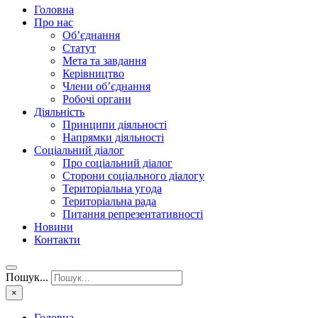
Головна
Про нас
Об’єднання
Статут
Мета та завдання
Керівництво
Члени об’єднання
Робочі органи
Діяльність
Принципи діяльності
Напрямки діяльності
Соціальний діалог
Про соціальний діалог
Сторони соціального діалогу
Територіальна угода
Територіальна рада
Питання репрезентативності
Новини
Контакти
Пошук...
×
Головна