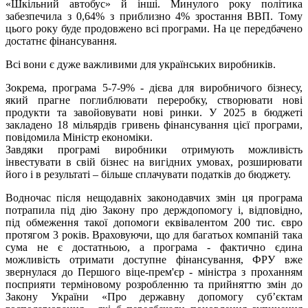
«Шкільний автобус» й інші. Минулого року політика
забезпечила з 0,64% з приблизно 4% зростання ВВП. Тому
цього року буде продовжено всі програми. На це передбачено
достатнє фінансування.
Всі вони є дуже важливими для українських виробників.
Зокрема, програма 5-7-9% - дієва для виробничого бізнесу,
який прагне поглиблювати переробку, створювати нові
продукти та завойовувати нові ринки. У 2025 в бюджеті
закладено 18 мільярдів гривень фінансування цієї програми,
повідомила Міністр економіки.
Завдяки програмі виробники отримують можливість
інвестувати в свій бізнес на вигідних умовах, розширювати
його і в результаті – більше сплачувати податків до бюджету.
Водночас після нещодавніх законодавчих змін ця програма
потрапила під дію Закону про держдопомогу і, відповідно,
під обмеження такої допомоги еквівалентом 200 тис. євро
протягом 3 років. Враховуючи, що для багатьох компаній така
сума не є достатньою, а програма - фактично єдина
можливість отримати доступне фінансування, ФРУ вже
звернулася до Першого віце-прем'єр - міністра з проханням
посприяти терміновому розробленню та прийняттю змін до
Закону України «Про державну допомогу суб’єктам