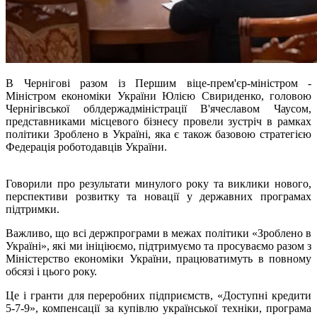
В Чернігові разом із Першим віце-прем'єр-міністром -
Міністром економіки України Юлією Свириденко, головою
Чернігівської облдержадміністрації В'ячеславом Чаусом,
представниками місцевого бізнесу провели зустріч в рамках
політики Зроблено в Україні, яка є також базовою стратегією
Федерація роботодавців України.
Говорили про результати минулого року та виклики нового,
перспективи розвитку та новації у державних програмах
підтримки.
Важливо, що всі держпрограми в межах політики «Зроблено в
Україні», які ми ініціюємо, підтримуємо та просуваємо разом з
Міністерство економіки України, працюватимуть в повному
обсязі і цього року.
Це і гранти для переробних підприємств, «Доступні кредити
5-7-9», компенсації за купівлю української техніки, програма