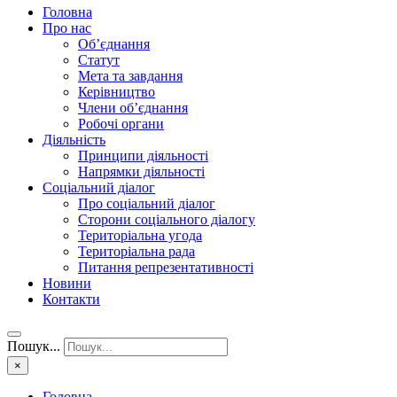
Головна
Про нас
Об’єднання
Статут
Мета та завдання
Керівництво
Члени об’єднання
Робочі органи
Діяльність
Принципи діяльності
Напрямки діяльності
Соціальний діалог
Про соціальний діалог
Сторони соціального діалогу
Територіальна угода
Територіальна рада
Питання репрезентативності
Новини
Контакти
Пошук...
×
Головна