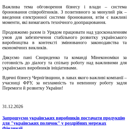
Важлива тема обговорення бізнесу і влади – система
бронювання співробітників. З позитивного за минулий рік –
введення електронної системи бронювання, втім є важливі
моменти, які вимагають технічного доопрацювання.
Продовжимо разом із Урядом працювати над удосконаленням
умов для забезпечення стабільного розвитку українського
виробництва в контексті змінюваного законодавства та
економічних викликів.
Дякуємо пані Свириденко та команді Мінекономіки за
готовність до діалогу та спільну роботу над важливими для
українських виробників ініціативами.
Вдячні бізнесу Чернігівщини, в лавах якого важливі компанії –
учасниці ФРУ, за незламність та невпинну роботу задля
Перемоги й розвитку України!
31.12.2026
Запрошуємо українських виробників постачати продукцію
для "українських поличок" у роздрібних мережах
Фінляндії