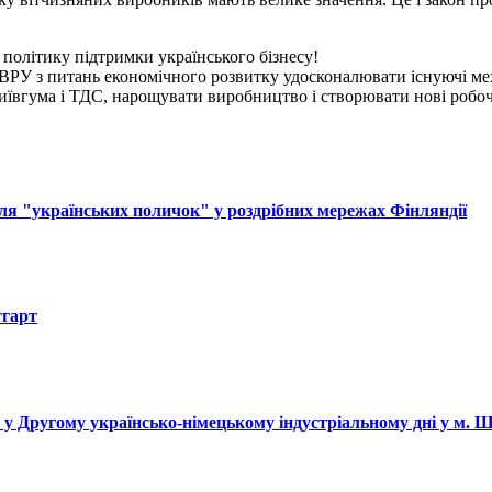
 політику підтримки українського бізнесу!
м ВРУ з питань економічного розвитку удосконалювати існуючі ме
ївгума і ТДС, нарощувати виробництво і створювати нові робочі
ля "українських поличок" у роздрібних мережах Фінляндії
тгарт
і у Другому українсько-німецькому індустріальному дні у м. 