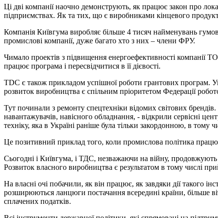
Ці дві компанії наочно демонструють, як працює закон про лока
підприємствах. Як та тих, що є виробниками кінцевого продукту
Компанія Київгума виробляє більше 4 тисяч найменувань гумової
промислові компанії, дуже багато хто з них – члени ФРУ.
Чимало проектів з підвищення енергоефективності компанії ТО
працює програма і пересвідчитися в її дієвості.
TDC є також прикладом успішної роботи грантових програм. Ук
розвиток виробництва є спільним пріоритетом Федерації робото
Тут починали з ремонту спецтехніки відомих світових брендів
навантажувачів, навісного обладнання, - відкрили сервісні цен
техніку, яка в Україні раніше була тільки закордонною, в тому 
Це позитивний приклад того, коли промислова політика працю
Сьогодні і Київгума, і ТДС, незважаючи на війну, продовжують
Розвиток власного виробництва є результатом в тому числі прий
На власні очі побачили, як він працює, як завдяки дії такого 
розширюються ланцюги постачання всередині країни, більше віт
сплачених податків.
Всі інструменти державної політики, які спрямовані на підтрим