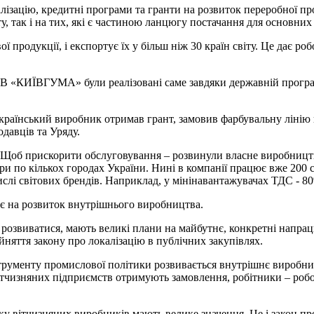
лізацію, кредитні програми та гранти на розвиток переробної про
, так і на тих, які є частиною ланцюгу постачання для основних
 продукції, і експортує їх у більш ніж 30 країн світу. Це дає 
В «КИЇВГУМА» були реалізовані саме завдяки державній програм
раїнський виробник отримав грант, замовив фарбувальну лінію 
давців та Уряду.
. Щоб прискорити обслуговування – розвинули власне виробництв
три по кількох городах України. Нині в компанії працює вже 200
числі світових брендів. Наприклад, у мінінавантажувачах ТДС - 80
є на розвиток внутрішнього виробництва.
 розвиватися, мають великі плани на майбутнє, конкретні напрац
няття закону про локалізацію в публічних закупівлях.
інструменту промислової політики розвивається внутрішнє виробн
чизняних підприємств отримують замовлення, робітники – робочі
ку вітчизняних виробників мають велике значення. Це і закон про