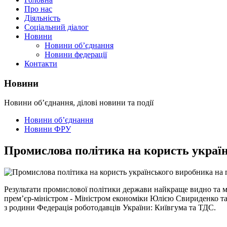
Про нас
Діяльність
Соціальний діалог
Новини
Новини об’єднання
Новини федерації
Контакти
Новини
Новини об’єднання, ділові новини та події
Новини об’єднання
Новини ФРУ
Промислова політика на користь украї
Результати промислової політики держави найкраще видно та мо
прем’єр-міністром - Міністром економіки Юлією Свириденко та
з родини Федерація роботодавців України: Київгума та ТДС.