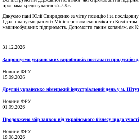
програма кредитування «5-7-9».
Дякуємо пані Юлії Свириденко за чітку позицію і за послідовну
І далі плануємо разом із Міністерством економіки та Комітето
машинобудівних підприємств. Допомогти таким копаніям, як Ки
31.12.2026
Запрошуємо українських виробників постачати продукцію д
Новини ФРУ
15.09.2026
Другий українсько-німецький індустріальний день у м. Шту
Новини ФРУ
01.09.2026
Продовжено збір заявок від українського бізнесу щодо участ
Новини ФРУ
19.08.2026