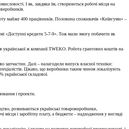
мисловості. І як, завдяки їм, створюються робочі місця на
 виробників.
роботу майже 400 працівників. Половина споживачів «Київгуми» –
і «Доступні кредити 5-7-9». Тож мали змогу побачити як
в української ж компанії TWEKO. Робота грантових коштів на
о запчастин. Далі – налагодили випуск власної техніки:
 спеціалістів. Цікаво, що виробники таким чином локалізують
% української складової.
ювання і проекти.
ицтво, розвиваються українські товаровиробники,
 місця і заробітну плату, а бюджети – надходження у вигляді
 локалізацію, і гранти на розвиток переробної промисловості, і