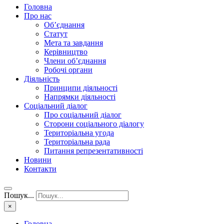
Головна
Про нас
Об’єднання
Статут
Мета та завдання
Керівництво
Члени об’єднання
Робочі органи
Діяльність
Принципи діяльності
Напрямки діяльності
Соціальний діалог
Про соціальний діалог
Сторони соціального діалогу
Територіальна угода
Територіальна рада
Питання репрезентативності
Новини
Контакти
Пошук...
×
Головна