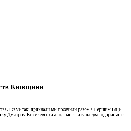
мств Київщини
тва. І саме такі приклади ми побачили разом з Першим Віце-
тку Дмитром Кисилевським під час візиту на два підприємства