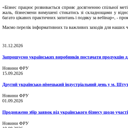
«Бізнес працює розвивається сприяє досягненню спільної меті
жаль, бізнесмени вимушені стикатись зі складнощами у відн
багато цікавих практичних запитань і подяку за вебінар», - пр
Маємо перелік інформативних та важливих заходів для наших чл
31.12.2026
Запрошуємо українських виробників постачати продукцію д
Новини ФРУ
15.09.2026
Другий українсько-німецький індустріальний день у м. Шту
Новини ФРУ
01.09.2026
Продовжено збір заявок від українського бізнесу щодо участ
Новини ФРУ