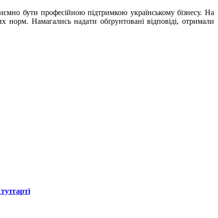
Приємно бути професійною підтримкою українському бізнесу. На
х норм. Намагались надати обґрунтовані відповіді, отримали
Штутгарті