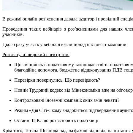
В режимі онлайн роз’яснення давала аудитор і провідний спеці
Проведення таких вебінарів з роз’ясненнями для наших чле
учасників.
Цього разу участь у вебінарі взяли понад шістдесят компаній.
Розглянули широкий спектр тем:
Що змінилось в податковому законодавстві та податковому
благодійна допомога, бюджетне відшкодування ПДВ тощ
Перевірки повернулись: Що перевіряють?
Новий Трудовий кодекс від Мінекономіки вже на обговор
Контрольовані іноземні компанії: яких змін чекати?
Режим «Дія Сіті»: кому знадобиться підтвердження аудит
Останні ІПК: що роз’яснюють податківці
Крім того, Тетяна Шевцова надала фахові відповіді на питання 