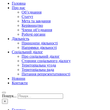
Головна
Про нас
Об’єднання
Статут
Мета та завдання
Керівництво
Члени об’єднання
Робочі органи
Діяльність
Принципи діяльності
Напрямки діяльності
Соціальний діалог
Про соціальний діалог
Сторони соціального діалогу
Територіальна угода
Територіальна рада
Питання репрезентативності
Новини
Контакти
Пошук...
×
Головна