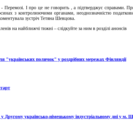
 - Перемозі. І про це не говорить , а підтверджує справами. 
осинах з контролюючими органами, неоднозначністю податкови
окоментувала зустріч Тетяна Шевцова.
енів на найближчі тижні – слідкуйте за ним в розділі анонсів
ля "українських поличок" у роздрібних мережах Фінляндії
тгарт
і у Другому українсько-німецькому індустріальному дні у м. 