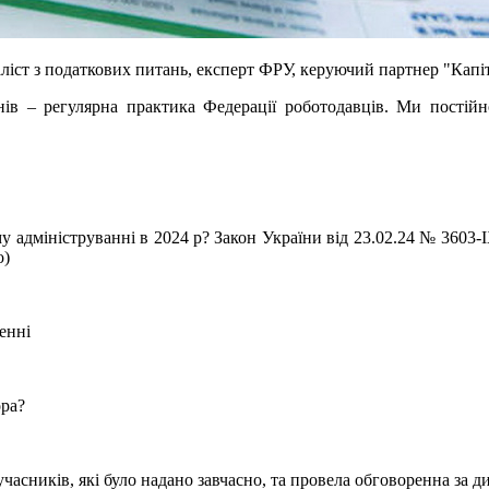
аліст з податкових питань, експерт ФРУ, керуючий партнер "Кап
нів – регулярна практика Федерації роботодавців. Ми постій
 адмініструванні в 2024 р? Закон України від 23.02.24 № 3603-I
о)
енні
ора?
учасників, які було надано завчасно, та провела обговоренна за 