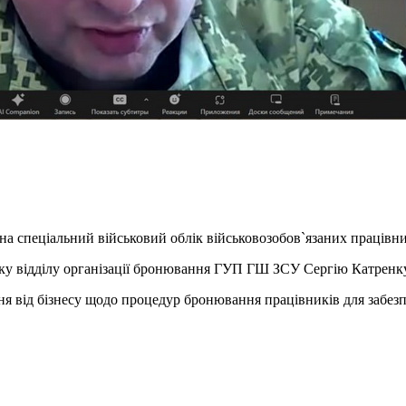
на спеціальний військовий облік військовозобов`язаних працівни
 відділу організації бронювання ГУП ГШ ЗСУ Сергію Катренку з
я від бізнесу щодо процедур бронювання працівників для забез