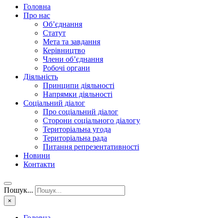
Головна
Про нас
Об’єднання
Статут
Мета та завдання
Керівництво
Члени об’єднання
Робочі органи
Діяльність
Принципи діяльності
Напрямки діяльності
Соціальний діалог
Про соціальний діалог
Сторони соціального діалогу
Територіальна угода
Територіальна рада
Питання репрезентативності
Новини
Контакти
Пошук...
×
Головна