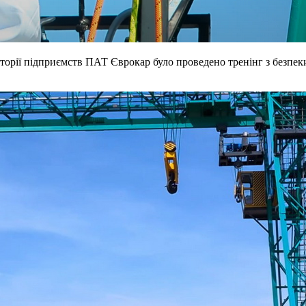
торії підприємств ПАТ Єврокар було проведено тренінг з безпек