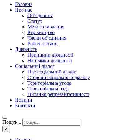
Головна
Про нас
Об’єднання
Статут
Мета та завдання
Керівництво
Члени об’єднання
Робочі органи
Діяльність
Принципи діяльності
Напрямки діяльності
Соціальний діалог
Про соціальний діалог
Сторони соціального діалогу
Територіальна угода
Територіальна рада
Питання репрезентативності
Новини
Контакти
Пошук...
×
Головна