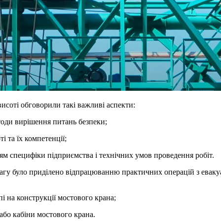
висоті обговорили такі важливі аспекти:
етоди вирішення питань безпеки;
і та їх компетенції;
ням специфіки підприємства і технічних умов проведення робіт.
увагу було приділено відпрацюванню практичних операцій з еваку
пі на конструкції мостового крана;
або кабіни мостового крана.