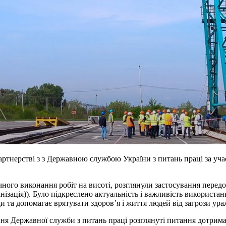
 партнерстві з з Державною службою України з питань праці за уч
ного виконання робіт на висоті, розглянули застосування передов
нізація)). Було підкреслено актуальність і важливість використа
и та допомагає врятувати здоров’я і життя людей від загрози ур
іння Державної служби з питань праці розглянуті питання дотри