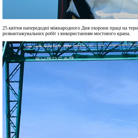
25 квітня напередодні міжнародного Дня охорони праці на тери
розвантажувальних робіт з використанням мостового крана.