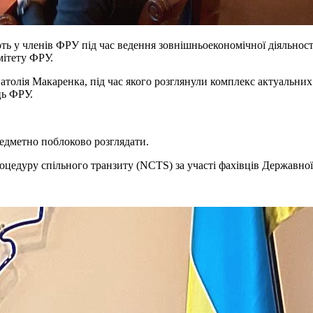
ть у членів ФРУ під час ведення зовнішньоекономічної діяльнос
мітету ФРУ.
атолія Макаренка, під час якого розглянули комплекс актуальних
ць ФРУ.
редметно поблоково розглядати.
роцедуру спільного транзиту (NCTS) за участі фахівців Державно