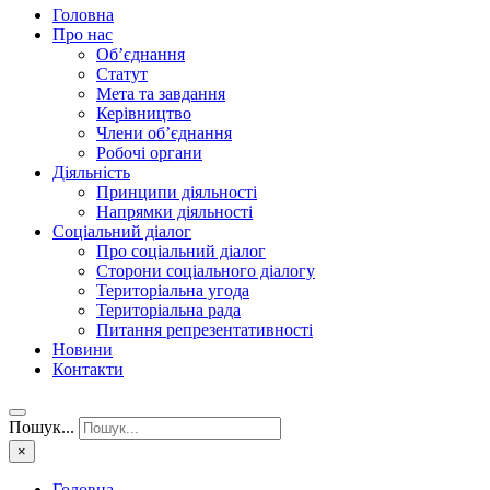
Головна
Про нас
Об’єднання
Статут
Мета та завдання
Керівництво
Члени об’єднання
Робочі органи
Діяльність
Принципи діяльності
Напрямки діяльності
Соціальний діалог
Про соціальний діалог
Сторони соціального діалогу
Територіальна угода
Територіальна рада
Питання репрезентативності
Новини
Контакти
Пошук...
×
Головна