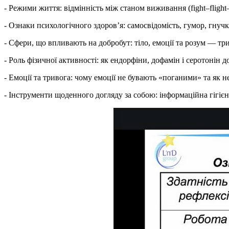
- Режими життя: відмінність між станом виживання (fight–flight
- Ознаки психологічного здоров’я: самосвідомість, гумор, гнучк
- Сфери, що впливають на добробут: тіло, емоції та розум — три
- Роль фізичної активності: як ендорфіни, дофамін і серотонін 
- Емоції та тривога: чому емоції не бувають «поганими» та як 
- Інструменти щоденного догляду за собою: інформаційна гігієна