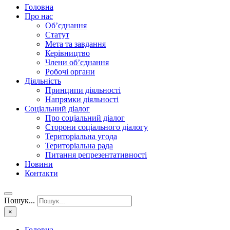
Головна
Про нас
Об’єднання
Статут
Мета та завдання
Керівництво
Члени об’єднання
Робочі органи
Діяльність
Принципи діяльності
Напрямки діяльності
Соціальний діалог
Про соціальний діалог
Сторони соціального діалогу
Територіальна угода
Територіальна рада
Питання репрезентативності
Новини
Контакти
Пошук...
×
Головна