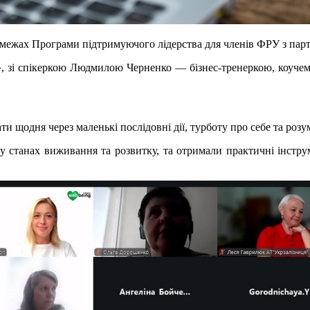
в межах Програми підтримуючого лідерства для членів ФРУ з пар
н», зі спікеркою Людмилою Черненко — бізнес-тренеркою, коучем
ти щодня через маленькі послідовні дії, турботу про себе та роз
к у станах виживання та розвитку, та отримали практичні інстр