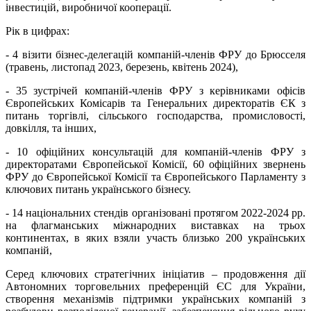
інвестицій, виробничої кооперації.
Рік в цифрах:
- 4 візити бізнес-делегацій компаній-членів ФРУ до Брюсселя
(травень, листопад 2023, березень, квітень 2024),
- 35 зустрічей компаній-членів ФРУ з керівниками офісів
Європейських Комісарів та Генеральних директоратів ЄК з
питань торгівлі, сільського господарства, промисловості,
довкілля, та інших,
- 10 офіційних консультацій для компаній-членів ФРУ з
директоратами Європейської Комісії, 60 офіційних звернень
ФРУ до Європейської Комісії та Європейського Парламенту з
ключових питань українського бізнесу.
- 14 національних стендів організовані протягом 2022-2024 рр.
на флагманських міжнародних виставках на трьох
континентах, в яких взяли участь близько 200 українських
компаній,
Серед ключових стратегічних ініціатив – продовження дії
Автономних торговельних преференцій ЄС для України,
створення механізмів підтримки українських компаній з