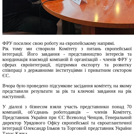
ФРУ посилює свою роботу на європейському напрямі.
Рік тому ми створили Комітету з питань європейської
інтеграції. Його завдання - представництво інтересів та
координація взаємодії компаній й організацій - членів ФРУ у
сферах євроінтеграції, підтримки експорту та розвитку
співпраці з державними інституціями і приватним сектором
ЄС.
Вчора було проведено підсумкове засідання комітету, на якому
представили результати за рік та ключові завдання на рік
наступний.
У діалозі з бізнесом взяли участь представники понад 70
компаній, об’єднань роботодавців – членів Комітету,
Представник України при ЄС Всеволод Ченцов, Генеральний
директор Урядового Офісу європейської та євроатлантичної
інтеграції Олександр Ільков та Торговий представник України
Тарас Качка.