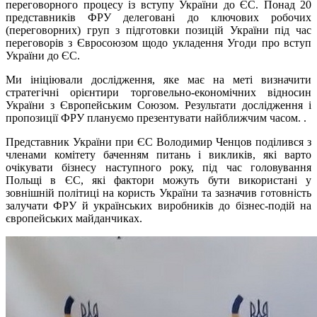
переговорного процесу із вступу України до ЄС. Понад 20
представників ФРУ делеговані до ключових робочих
(переговорних) груп з підготовки позицій України під час
переговорів з Євросоюзом щодо укладення Угоди про вступ
України до ЄС.
Ми ініціювали дослідження, яке має на меті визначити
стратегічні орієнтири торговельно-економічних відносин
України з Європейським Союзом. Результати дослідження і
пропозиції ФРУ плануємо презентувати найближчим часом. .
Представник України при ЄС Володимир Ченцов поділився з
членами комітету баченням питань і викликів, які варто
очікувати бізнесу наступного року, під час головування
Польщі в ЄС, які фактори можуть бути використані у
зовнішній політиці на користь України та зазначив готовність
залучати ФРУ й українських виробників до бізнес-подій на
європейських майданчиках.