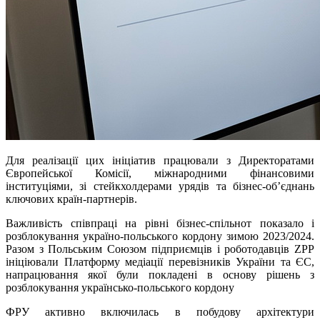
Для реалізації цих ініціатив працювали з Директоратами
Європейської Комісії, міжнародними фінансовими
інституціями, зі стейкхолдерами урядів та бізнес-об’єднань
ключових країн-партнерів.
Важливість співпраці на рівні бізнес-спільнот показало і
розблокування україно-польського кордону зимою 2023/2024.
Разом з Польським Союзом підприємців і роботодавців ZPР
ініціювали Платформу медіації перевізників України та ЄС,
напрацювання якої були покладені в основу рішень з
розблокування українсько-польського кордону
ФРУ активно включилась в побудову архітектури