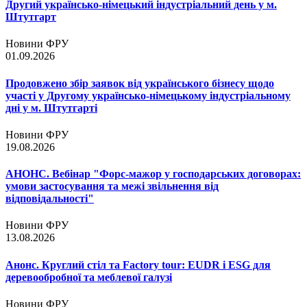
Другий українсько-німецький індустріальний день у м.
Штутгарт
Новини ФРУ
01.09.2026
Продовжено збір заявок від українського бізнесу щодо
участі у Другому українсько-німецькому індустріальному
дні у м. Штутгарті
Новини ФРУ
19.08.2026
АНОНС. Вебінар "Форс-мажор у господарських договорах:
умови застосування та межі звільнення від
відповідальності"
Новини ФРУ
13.08.2026
Анонс. Круглий стіл та Factory tour: EUDR і ESG для
деревообробної та меблевої галузі
Новини ФРУ