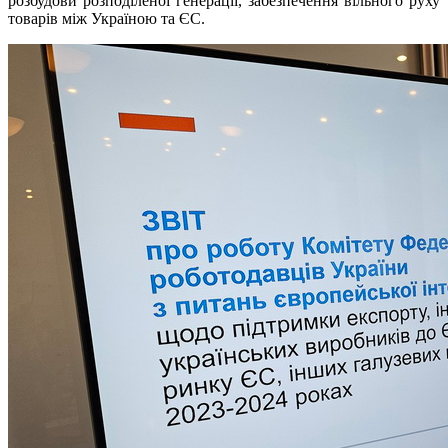
розбудови розподіленої генерації, забезпечення вільного руху
товарів між Україною та ЄС.