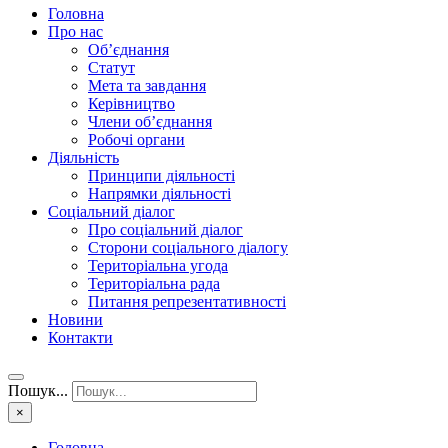
Головна
Про нас
Об’єднання
Статут
Мета та завдання
Керівництво
Члени об’єднання
Робочі органи
Діяльність
Принципи діяльності
Напрямки діяльності
Соціальний діалог
Про соціальний діалог
Сторони соціального діалогу
Територіальна угода
Територіальна рада
Питання репрезентативності
Новини
Контакти
Пошук...
×
Головна