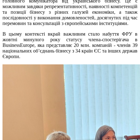
головного комунікатора від українського бізнесу. Це є
можливим завдяки репрезентативності, наявності компетенцій
та позиції бізнесу з різних галузей економіки, а також
послідовності у виконання домовленостей, досягнутих під час
перемовин та консультацій з європейськими інституціями.
В цьому контексті вкрай важливим стало набуття ФРУ в
жовтні минулого року статусу члена-спостерігача в
BusinessEurope, яка представляє 20 млн. компаній - членів 39
національних об’єднань бізнесу з 34 країн ЄС та інших держав
Європи.