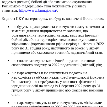
ведуться (велися) бойові дії або тимчасово окупованих
Російською Федерацією» така можливість у бізнесу
з’явиться,
https://www.kmu.gov.ua/
.
Згідно з ПКУ на територіях, які будуть визначені Постановою:
не будуть нараховувати та сплачувати плату за землю за
земельні ділянки підприємства та компанії, що
розташовані на територіях, на яких ведуться (велися)
бойові дії, або на територіях, тимчасово окупованих
збройними формуваннями рф на період з 1 березня 2022
року по 31 грудня року, наступного за роком, у якому
припинено або скасовано воєнний, надзвичайний стан;
не сплачиватимуть екологічний податок платники
екологічного податку за 2022 податковий (звітний) рік;
не нараховується й не сплачується податок на
нерухомість за об’єкти нежитлової нерухомості (зокрема
їхні частки), що перебувають у власності фізичних і
юридичних осіб на період із 1 березня 2022 року до 31
грудня року, у якому припинено або скасовано воєнний
стан;
не нараховуватимуть та не сплачуватимуть мінімальне
податкове зобов’язання за 2022 та 2023 рік власники та/