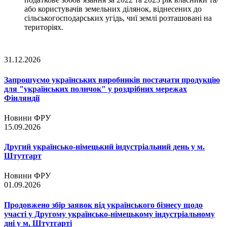
або користувачів земельних ділянок, віднесених до
сільськогосподарських угідь, чиї землі розташовані на
територіях.
31.12.2026
Запрошуємо українських виробників постачати продукцію
для "українських поличок" у роздрібних мережах
Фінляндії
Новини ФРУ
15.09.2026
Другий українсько-німецький індустріальний день у м.
Штутгарт
Новини ФРУ
01.09.2026
Продовжено збір заявок від українського бізнесу щодо
участі у Другому українсько-німецькому індустріальному
дні у м. Штутгарті