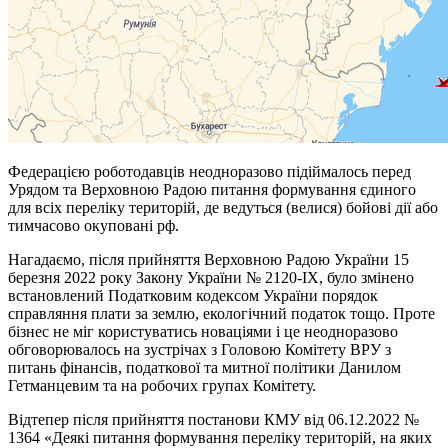
Федерацією роботодавців неодноразово підіймалось перед
Урядом та Верховною Радою питання формування єдиного
для всіх переліку територій, де ведуться (велися) бойові дії або
тимчасово окуповані рф.
Нагадаємо, після прийняття Верховною Радою України 15
березня 2022 року Закону України № 2120-ІХ, було змінено
встановлений Податковим кодексом України порядок
справляння плати за землю, екологічний податок тощо. Проте
бізнес не міг користуватись новаціями і це неодноразово
обговорювалось на зустрічах з Головою Комітету ВРУ з
питань фінансів, податкової та митної політики Данилом
Гетманцевим та на робочих групах Комітету.
Відтепер після прийняття постанови КМУ від 06.12.2022 №
1364 «Деякі питання формування переліку територій, на яких