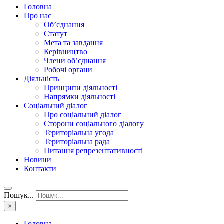
Головна
Про нас
Об’єднання
Статут
Мета та завдання
Керівництво
Члени об’єднання
Робочі органи
Діяльність
Принципи діяльності
Напрямки діяльності
Соціальний діалог
Про соціальний діалог
Сторони соціального діалогу
Територіальна угода
Територіальна рада
Питання репрезентативності
Новини
Контакти
Пошук...
×
Головна