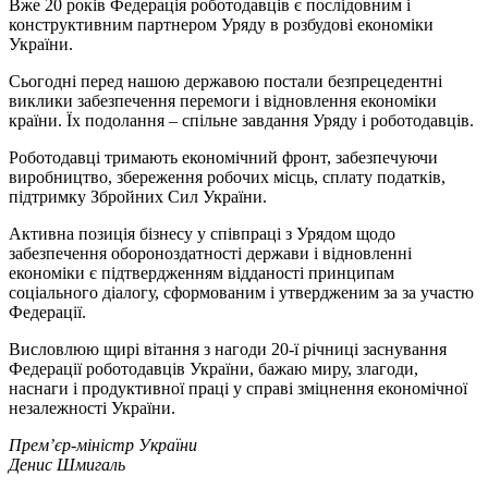
Вже 20 років Федерація роботодавців є послідовним і
конструктивним партнером Уряду в розбудові економіки
України.
Сьогодні перед нашою державою постали безпрецедентні
виклики забезпечення перемоги і відновлення економіки
країни. Їх подолання – спільне завдання Уряду і роботодавців.
Роботодавці тримають економічний фронт, забезпечуючи
виробництво, збереження робочих місць, сплату податків,
підтримку Збройних Сил України.
Активна позиція бізнесу у співпраці з Урядом щодо
забезпечення обороноздатності держави і відновленні
економіки є підтвердженням відданості принципам
соціального діалогу, сформованим і утвердженим за за участю
Федерації.
Висловлюю щирі вітання з нагоди 20-ї річниці заснування
Федерації роботодавців України, бажаю миру, злагоди,
наснаги і продуктивної праці у справі зміцнення економічної
незалежності України.
Прем’єр-міністр України
Денис Шмигаль