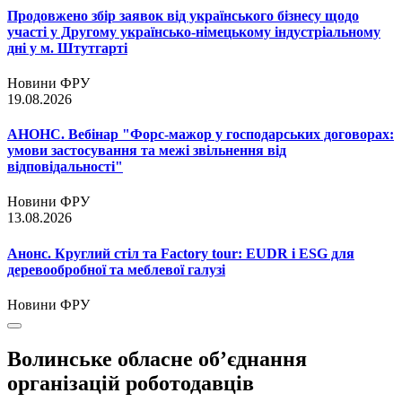
Продовжено збір заявок від українського бізнесу щодо
участі у Другому українсько-німецькому індустріальному
дні у м. Штутгарті
Новини ФРУ
19.08.2026
АНОНС. Вебінар "Форс-мажор у господарських договорах:
умови застосування та межі звільнення від
відповідальності"
Новини ФРУ
13.08.2026
Анонс. Круглий стіл та Factory tour: EUDR і ESG для
деревообробної та меблевої галузі
Новини ФРУ
Волинське обласне об’єднання
організацій роботодавців