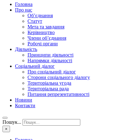
Головна
Про нас
Об’єднання
Статут
Мета та завдання
Керівництво
Члени об’єднання
Робочі органи
Діяльність
Принципи діяльності
Напрямки діяльності
Соціальний діалог
Про соціальний діалог
Сторони соціального діалогу
Територіальна угода
Територіальна рада
Питання репрезентативності
Новини
Контакти
Пошук...
×
Головна