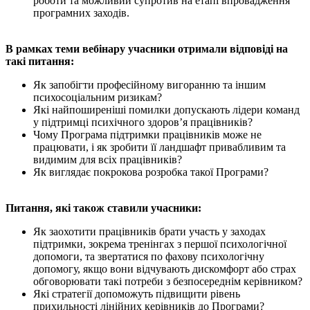
роботи та можливий супротив на етапі впровадження
програмних заходів.
В рамках теми вебінару учасники отримали відповіді на
такі питання:
Як запобігти професійному вигоранню та іншим
психосоціальним ризикам?
Які найпоширеніші помилки допускають лідери команд
у підтримці психічного здоров’я працівників?
Чому Програма підтримки працівників може не
працювати, і як зробити її ландшафт привабливим та
видимим для всіх працівників?
Як виглядає покрокова розробка такої Програми?
Питання, які також ставили учасники:
Як заохотити працівників брати участь у заходах
підтримки, зокрема тренінгах з першої психологічної
допомоги, та звертатися по фахову психологічну
допомогу, якщо вони відчувають дискомфорт або страх
обговорювати такі потреби з безпосереднім керівником?
Які стратегії допоможуть підвищити рівень
прихильності лінійних керівників до Програми?