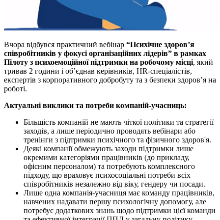
Вчора відбувся практичний вебінар
“Психічне здоров’я
співробітників у фокусі організаційних лідерів”
в рамках
Пілоту з психоемоційної підтримки на робочому місці
, який
тривав 2 години і об’єднав керівників, HR-спеціалістів,
експертів з корпоративного добробуту та з безпеки здоров’я на
роботі.
Актуальні виклики та потреби компаній-учасниць:
Більшість компаній не мають чіткої політики та стратегії
заходів, а лише періодично проводять вебінари або
тренінги з підтримки психічного та фізичного здоров'я.
Деякі компанії обмежують заходи підтримки лише
окремими категоріями працівників (до прикладу,
офісним персоналом) та потребують комплексного
підходу, що враховує психосоціальні потреби всіх
співробітників незалежно від віку, гендеру чи посади.
Лише одна компанія-учасниця має команду працівників,
навчених надавати першу психологічну допомогу, але
потребує додаткових знань щодо підтримки цієї команди
та ефективної інтеграції ППД у загальну політику