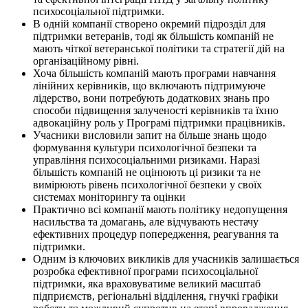
психосоціальної підтримки.
В одній компанії створено окремий підрозділ для
підтримки ветеранів, тоді як більшість компаній не
мають чіткої ветеранської політики та стратегії дій на
організаційному рівні.
Хоча більшість компаній мають програми навчання
лінійних керівників, що включають підтримуюче
лідерство, вони потребують додаткових знань про
способи підвищення залученості керівників та їхню
адвокаційну роль у Програмі підтримки працівників.
Учасники висловили запит на більше знань щодо
формування культури психологічної безпеки та
управління психосоціальними ризиками. Наразі
більшість компаній не оцінюють ці ризики та не
вимірюють рівень психологічної безпеки у своїх
системах моніторингу та оцінки
Практично всі компанії мають політику недопущення
насильства та домагань, але відчувають нестачу
ефективних процедур попередження, реагування та
підтримки.
Одним із ключових викликів для учасників залишається
розробка ефективної програми психосоціальної
підтримки, яка враховуватиме великий масштаб
підприємств, регіональні відділення, гнучкі графіки