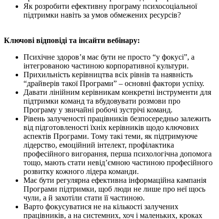
Як розробити ефективну програму психосоціальної
підтримки навіть за умов обмежених ресурсів?
Ключові відповіді та інсайти вебінару:
Психічне здоров’я має бути не просто “у фокусі”, а
інтегрованою частиною корпоративної культури.
Прихильність керівництва всіх рівнів та наявність
“драйверів такої Програми” – основні фактори успіху.
Давати лінійним керівникам конкретні інструменти для
підтримки команд та вбудовувати розмови про
Програму у звичайні робочі зустрічі команд.
Рівень залученості працівників безпосередньо залежить
від підготовленості їхніх керівників щодо ключових
аспектів Програми. Тому такі теми, як підтримуюче
лідерство, емоційний інтелект, профілактика
професійного вигорання, перша психологічна допомога
тощо, мають стати невід’ємною частиною професійного
розвитку кожного лідера команди.
Має бути регулярна ефективна інформаційна кампанія
Програми підтримки, щоб люди не лише про неї щось
чули, а й захотіли стати її частиною.
Варто фокусуватися не на кількості залучених
працівників, а на системних, хоч і маленьких, кроках