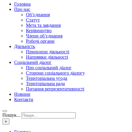
Головна
Про нас
Об’єднання
Статут
Мета та завдання
Керівництво
Члени об’єднання
Робочі органи
Діяльність
Принципи діяльності
Напрямки діяльності
Соціальний діалог
Про соціальний діалог
Сторони соціального діалогу
Територіальна угода
Територіальна рада
Питання репрезентативності
Новини
Контакти
Пошук...
×
Головна