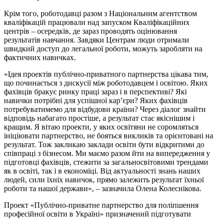
Крім того, роботодавці разом з Національним агентством
кваліфікацій працювали над запуском Кваліфікаційних
центрів – осередків, де зараз проводять оцінювання
результатів навчання. Завдяки Центрам люди отримали
швидкий доступ до легальної роботи, можуть заробляти на
фактичних навичках.
«Ідея проектів публічно-приватного партнерства цікава тим,
що починається з дискусії між роботодавцем і освітою. Яких
фахівців бракує ринку праці зараз і в перспективі? Які
навички потрібні для успішної кар’єри? Яких фахівців
потребуватимемо для відбудови країни? Через діалог знайти
відповідь набагато простіше, а результат стає якіснішим і
кращим. Я вітаю проекти, у яких освітяни не соромляться
ініціювати партнерство, не бояться викликів та орієнтовані на
результат. Тож закликаю заклади освіти бути відкритими до
співпраці з бізнесом. Ми маємо разом йти на випередження у
підготовці фахівців, стежити за загальносвітовими трендами
як в освіті, так і в економіці. Від актуальності знань наших
людей, сили їхніх навичок, прямо залежить результат їхньої
роботи та нашої держави», – зазначила Олена Колеснікова.
Проект «Публічно-приватне партнерство для поліпшення
професійної освіти в Україні» призначений підготувати