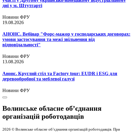
участі у Другому українсько-німецькому індустріальному
дні у м. Штутгарті
Новини ФРУ
19.08.2026
АНОНС. Вебінар "Форс-мажор у господарських договорах:
умови застосування та межі звільнення від
відповідальності"
Новини ФРУ
13.08.2026
Анонс. Круглий стіл та Factory tour: EUDR і ESG для
деревообробної та меблевої галузі
Новини ФРУ
Волинське обласне об’єднання
організацій роботодавців
2026 © Волинське обласне об’єднання організацій роботодавців. При