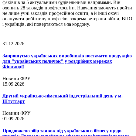
фахівців за 5 актуальними будівельними напрямами. Він
охопить 28 закладів профтехосвіти. Навчання зможуть пройти
не лише учні закладів професійної освіти, а й інші охочі
опанувати робітничу професію, зокрема ветерани війни, ВПО
і українців, які повертаються з-за кордону.
31.12.2026
Запрошуємо українських виробників постачати продукцію
для "українських поличок" у роздрібних мережах
Фінляндії
Новини ФРУ
15.09.2026
Другий українсько-німецький індустріальний день у м.
Штутгарт
Новини ФРУ
01.09.2026
Продовжено збір заявок від українського бізнесу щодо