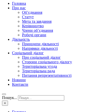
Головна
Про нас
Об’єднання
Статут
Мета та завдання
Керівництво
Члени об’єднання
Робочі органи
Діяльність
Принципи діяльності
Напрямки діяльності
Соціальний діалог
Про соціальний діалог
Сторони соціального діалогу
Територіальна угода
Територіальна рада
Питання репрезентативності
Новини
Контакти
Пошук...
×
Головна