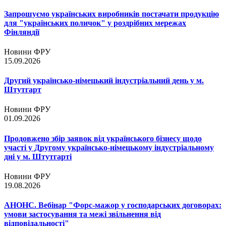
Запрошуємо українських виробників постачати продукцію
для "українських поличок" у роздрібних мережах
Фінляндії
Новини ФРУ
15.09.2026
Другий українсько-німецький індустріальний день у м.
Штутгарт
Новини ФРУ
01.09.2026
Продовжено збір заявок від українського бізнесу щодо
участі у Другому українсько-німецькому індустріальному
дні у м. Штутгарті
Новини ФРУ
19.08.2026
АНОНС. Вебінар "Форс-мажор у господарських договорах:
умови застосування та межі звільнення від
відповідальності"