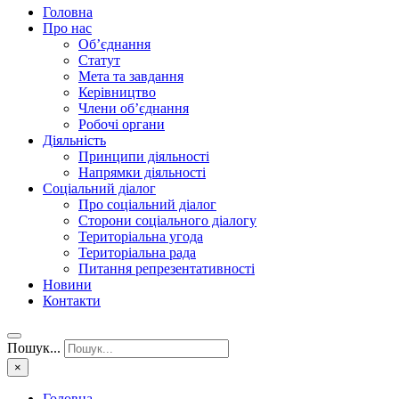
Головна
Про нас
Об’єднання
Статут
Мета та завдання
Керівництво
Члени об’єднання
Робочі органи
Діяльність
Принципи діяльності
Напрямки діяльності
Соціальний діалог
Про соціальний діалог
Сторони соціального діалогу
Територіальна угода
Територіальна рада
Питання репрезентативності
Новини
Контакти
Пошук...
×
Головна