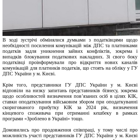
В ході зустрічі обмінялися думками з податківцями щодо
необхідності посилення комунікацій між ДПС та платниками
податків задля уникнення зайвих конфліктів, зокрема і
випадків блокування податкових накладних. Зі свого боку
податківці проінформували про відкриття нових каналів
комунікацій для платників податків, що стоять на обліку у ГУ
ДПС
України у м. Києві.
Крім того, представники ГУ ДПС України у м. Києві
відповіли на низку запитань представників бізнесу, зокрема
щодо особливостей визначення пов’язаних осіб в цілях КІК,
ставки оподаткування військовим збором при оподаткуванні
скоригованого прибутку КІК за 2024 рік, визначення
кінцевого споживача при отриманні кешбеку в рамках
програми «Зроблено в Україні» тощо.
Домовились про продовження співпраці, у тому числі про
можливість участі представників ГУ ДПС України у м. Києві