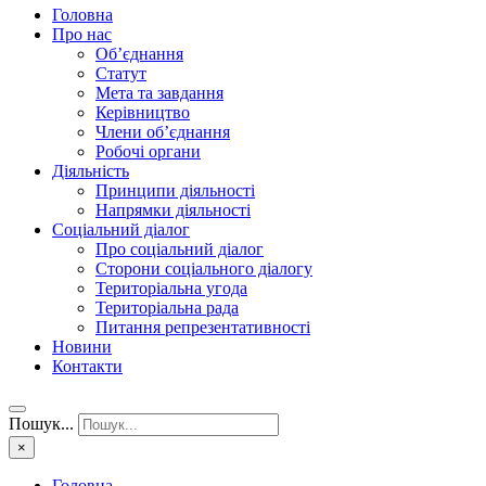
Головна
Про нас
Об’єднання
Статут
Мета та завдання
Керівництво
Члени об’єднання
Робочі органи
Діяльність
Принципи діяльності
Напрямки діяльності
Соціальний діалог
Про соціальний діалог
Сторони соціального діалогу
Територіальна угода
Територіальна рада
Питання репрезентативності
Новини
Контакти
Пошук...
×
Головна