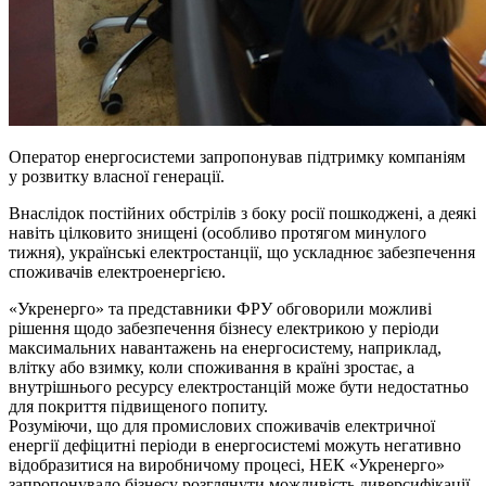
Оператор енергосистеми запропонував підтримку компаніям
у розвитку власної генерації.
Внаслідок постійних обстрілів з боку росії пошкоджені, а деякі
навіть цілковито знищені (особливо протягом минулого
тижня), українські електростанції, що ускладнює забезпечення
споживачів електроенергією.
«Укренерго» та представники ФРУ обговорили можливі
рішення щодо забезпечення бізнесу електрикою у періоди
максимальних навантажень на енергосистему, наприклад,
влітку або взимку, коли споживання в країні зростає, а
внутрішнього ресурсу електростанцій може бути недостатньо
для покриття підвищеного попиту.
Розуміючи, що для промислових споживачів електричної
енергії дефіцитні періоди в енергосистемі можуть негативно
відобразитися на виробничому процесі, НЕК «Укренерго»
запропонувало бізнесу розглянути можливість диверсифікації