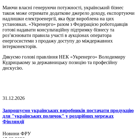
Маючи власні генеруючи потужності, український бізнес
також може отримати додаткове джерело доходу, експортуючи
надлишки електроенергії, яка буде вироблена на цих
установках. «Укренерго» разом з Федерацією роботодавців
готові надавати консультаційну підтримку бізнесу та
роз’яснювати правила участі в аукціонах оператора
енергосистеми з продажу доступу до міждержавних
інтерконекторів.
Дякуємо голові правління НЕК «Укренерго» Володимиру
Кудрицькому за державницьку позицію та професійну
дискусію.
31.12.2026
Запрошуємо українських виробників постачати продукцію
для "українських поличок" у роздрібних мережах
Фінляндії
Новини ФРУ