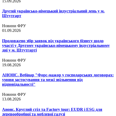
15.09.2026
Другий українсько-німецький індустріальний день у м.
Штутгарт
Новини ФРУ
01.09.2026
Продовжено збір заявок від українського бізнесу щодо
участі у Другому українсько-німецькому індустріальному
дні у м. Штутгарті
Новини ФРУ
19.08.2026
АНОНС. Вебінар "Форс-мажор у господарських договорах:
умови застосування та межі звільнення від
відповідальності"
Новини ФРУ
13.08.2026
Анонс. Круглий стіл та Factory tour: EUDR і ESG для
деревообробної та меблевої галузі