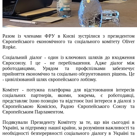
Разом із членами ФРУ в Києві зустрілися з президентом
Європейського економічного та соціального комітету Oliver
Ropke.
Соціальний діалог - один із ключових шляхів до входження
Євросоюзу. І це - не перебільшення. Адже діалог між
роботодавцями, Урядом та профспілками забезпечує
прийняття економічно та соціально обгрунтованих рішень. Це
- цивілізований шлях європейського лобізму.
Комітет - потужна платформа для відстоювання інтересів
соціальних партнерів, якими, зокрема, є роботодавці,
представляє їхню позицію та відстоює їхні інтереси в діалозі з
Європейською Комісією, Радою Європейського Союзу та
Європейським Парламентом.
Подякували Президенту Комітету за те, що він сьогодні в
Україні, за підтримку нашої країни, за розуміння важливості та
необхідності безперервності соціального діалогу в Україні та