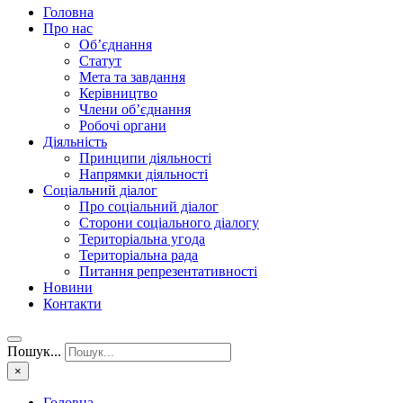
Головна
Про нас
Об’єднання
Статут
Мета та завдання
Керівництво
Члени об’єднання
Робочі органи
Діяльність
Принципи діяльності
Напрямки діяльності
Соціальний діалог
Про соціальний діалог
Сторони соціального діалогу
Територіальна угода
Територіальна рада
Питання репрезентативності
Новини
Контакти
Пошук...
×
Головна