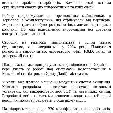
вивезено армією загарбників. Компанія тоді встигла
організувати евакуацію співробітників та їхніх сімей.
Роботу продовжували на орендованих майданчиках в
Тернополі з комплектуючих, які отримували від партнерів.
Жоден контракт не було розірвано іноземними партнерами
компанії. По мірі відновлення виробництва всі довоєнні
контракти були виконані.
Сьогодні на території підприємства в Ірпіні триває
будівництво, яке завершиться у 2024 році. Планується
розмістити виробництво, лабораторію, офіс, R&D, склад та
дилерський центр.
Підприємство активно долучається до відновлення України –
бере участь у роботі над системами водопостачання в
Миколаєві (за підтримки Уряду Данії), міст та сіл.
У країні вже працює більше 50 модульних систем очищення.
Компанія розробила і постачає пересувні автономні
установки, які використовуються ЗСУ та невеликих селищ.
Розроблені мобільні системи очищення води в контейнерній
версії, які можуть працювати у будь-якому місці.
На підприємстві працює 320 кваліфікованих співробітників,