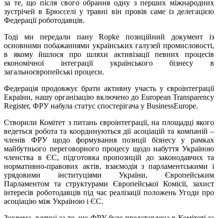
за те, що після свого обрання одну з перших міжнародних
зустрічей в Брюсселі у травні він провів саме із делегацією
Федерації роботодавців.
Тоді ми передали пану Ropke позиційний документ із
основними побажаннями українських галузей промисловості,
в якому йшлося про шляхи активізації певних процесів
економічної інтеграції українського бізнесу в
загальноєвропейські процеси.
Федерація продовжує брати активну участь у євроінтеграції
Eкраїни, нашу організацію включено до European Transparency
Register, ФРУ набула статус спостерігача у BusinessEurope.
Створили Комітет з питань євроінтеграції, на площадці якого
ведеться робота та координуються дії асоціацій та компаній –
членів ФРУ щодо формування позиції бізнесу у рамках
майбутнього переговорного процесу щодо набуття Україною
членства в ЄС, підготовка пропозицій до законодавчих та
нормативно-правових актів, взаємодія з парламентськими і
урядовими інституціями України, Європейським
Парламентом та структурами Європейської Комісії, захист
інтересів роботодавців під час реалізації положень Угоди про
асоціацію між Україною і ЄС.
Зокрема, вдячні за те, що ФРУ буде представлена в Комітеті за