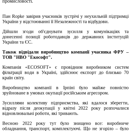
промисловості.
Пан Ropke завірив учасників зустрічі у неухильній підтримці
України у відстоюванні її Незалежності та відбудови.
Дійшли згоди об'єднувати зусилля у комунікаціях та
донесенні позиції роботодавців до державних інституцій
України та ЄС.
Також відвідали виробництво компанії учасника ФРУ –
ТОВ "НВО "Екософт".
Компанія «ECOSOFT» є провідним виробником систем
фільтрації води в Україні, здійснює експорт до близько 70
країн світу.
Виробництво компанії в Ірпіні було майже повністю
зруйноване в умовах окупації російським агресором.
Зусиллями колективу підприємства, які вдалося зберегти,
відразу після деокупації у квітні 2022 року розпочалися
відновлювальні роботи, які тривають.
Весною 2022 року тут було знищено все: виробниче
обладнання, транспорт, комплектуючі. Що не згоріло – було