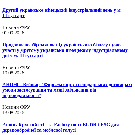
Другий українсько-німецький індустріальний день у м.
Штутгарт
Новини ФРУ
01.09.2026
Продовжено збір заявок від українського бізнесу щодо
участі у Другому українсько-німецькому індустріальному
дні у м. Штутгарті
Новини ФРУ
19.08.2026
АНОНС. Вебінар "Форс-мажор у господарських договорах:
умови застосування та межі звільнення від
відповідальності"
Новини ФРУ
13.08.2026
Анонс. Круглий стіл та Factory tour: EUDR і ESG для
деревообробної та меблевої галузі