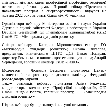
співпраці між закладами професійної( професійно-технічної)
освіти та роботодавцями. Перший вебінар «Презентація
навчальних програм з енергоефективності» відбувся 07
жовтня 2022 року за участі більш ніж 70 учасників.
Організатори вебінару Міністерство освіти і науки України
Державна служба зайнятості Федерація роботодавців України
Deutsche Gesellschaft für Internationale Zusammenarbeit (GIZ)
GmbH ГО «Міжнародна фундація розвитку.
Спікери вебінару – Катерина Мірошниченко, експерт, ГО
«Міжнародна фундація розвитку»; Оксана Зигалова,
представник Рівненського ЦПТО ДСЗ Павло Помаран;
директор Роменського вищого професійного училища; Андрій
Чернецький, головний інженер ТзОВ «ГалІО».
Модератор – Людмила Василега, директорка Центру
компетенцій та розвитку людського капіталу Федерації
роботодавців України.
Також учасників вебінару привітали Аліна Рекрутяк,
координаторка компоненту «Професійні кваліфікації», GIZ
GmbH; Андрій Ізовіта, керівник проєкту, ГО «Міжнародна
фундація розвитку»
Під час вебінару були розглянуті наступні питання :