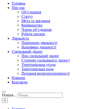
Головна
Про нас
Об’єднання
Статут
Мета та завдання
Керівництво
Члени об’єднання
Робочі органи
Діяльність
Принципи діяльності
Напрямки діяльності
Соціальний діалог
Про соціальний діалог
Сторони соціального діалогу
Територіальна угода
Територіальна рада
Питання репрезентативності
Новини
Контакти
Пошук...
×
Головна