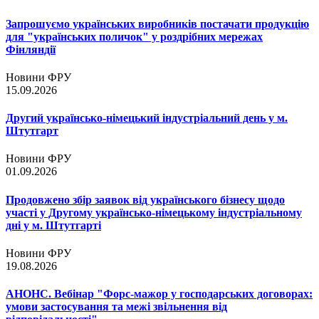
Запрошуємо українських виробників постачати продукцію
для "українських поличок" у роздрібних мережах
Фінляндії
Новини ФРУ
15.09.2026
Другий українсько-німецький індустріальний день у м.
Штутгарт
Новини ФРУ
01.09.2026
Продовжено збір заявок від українського бізнесу щодо
участі у Другому українсько-німецькому індустріальному
дні у м. Штутгарті
Новини ФРУ
19.08.2026
АНОНС. Вебінар "Форс-мажор у господарських договорах:
умови застосування та межі звільнення від