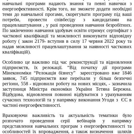
навчальні програми надають знання та певні навички з
енергоефективності. Крім того, ви зможете додати необхідні
теми до навчальної прогами, скорегувати програму під ваші
потреби, провести співбесіду з кандидатами на
працевлаштування , у разі проведення навчання безробітних.
По закінченню навчання здобувач освіти отримує сертифікат з
часткової кваліфікації та можливості виконувати відповідну
роботу ( закон 2179- вступив в силу 17 червня 2022 року та
надав можливості працевлаштування за наявності часткових
кваліфікацій).
Особливо це важливо під час реконструкції та відновлення
підприємств, їх релокації. “Від початку дії програми
Мінекономіки “Релокація бізнесу” зареєстровано вже 1846
заявок, 745 підприємств вже переїхали у більш безпечні
регіони, 558 - відновили роботу на нових місцях, - зазначила
заступниця Міністра економіки України Тетяна Бережна.
Відбудова, відновлення повинні відбуватися з урахуванням
сучасних технологій та у напрямку виконання Угоди з ЄС в
частині енергоефективності.
Враховуючи важливість та актуальність тематики було
розпочато проведення серії вебінарів у напрямку
представлення навчальних програм з енергоефективності та
особливостей їх впровадження, а також визначення шляхів