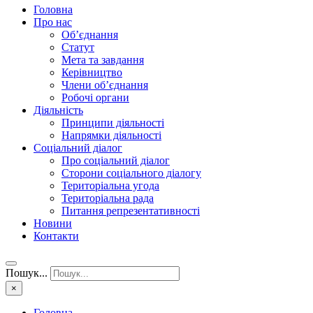
Головна
Про нас
Об’єднання
Статут
Мета та завдання
Керівництво
Члени об’єднання
Робочі органи
Діяльність
Принципи діяльності
Напрямки діяльності
Соціальний діалог
Про соціальний діалог
Сторони соціального діалогу
Територіальна угода
Територіальна рада
Питання репрезентативності
Новини
Контакти
Пошук...
×
Головна