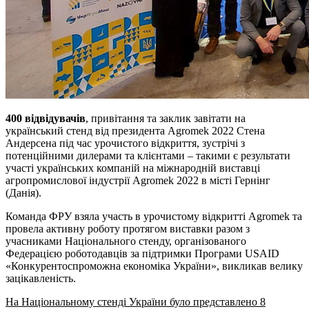
400 відвідувачів
, привітання та заклик завітати на
український стенд від президента Agromek 2022 Стена
Андерсена під час урочистого відкриття, зустрічі з
потенційними дилерами та клієнтами – такими є результати
участі українських компаній на міжнародній виставці
агропромислової індустрії Agromek 2022 в місті Гернінг
(Данія).
Команда ФРУ взяла участь в урочистому відкритті Agromek та
провела активну роботу протягом виставки разом з
учасниками Національного стенду, організованого
Федерацією роботодавців за підтримки Програми USAID
«Конкурентоспроможна економіка України», викликав велику
зацікавленість.
На Національному стенді України було представлено 8