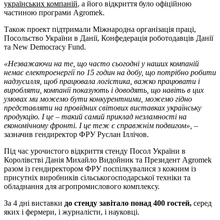
українських компаній
, а його відкриття було офіційною
частиною програми Agromek.
Також проект підтримали Міжнародна організація праці,
Посольство України в Данії, Конфедерація роботодавців Данії
та New Democracy Fund.
«Незважаючи на те, що часто сьогодні у наших компаній
немає електроенергії по 15 годин на добу, що потрібно робити
надзусилля, щоб працювала логістика, важко працювати і
виробляти, компанії показують і доводять, що навіть в цих
умовах ми можемо бути конкурентними, можемо гідно
представляти на провідних світових виставках українську
продукцію. І це – такий самий приклад незламності на
економічному фронті. І це теж є справжнім подвигом»,
–
зазначив гендиректор ФРУ Руслан Іллічов.
Під час урочистого відкриття стенду Посол України в
Королівстві Данія Михайло Видойник та Президент Agromek
разом із гендиректором ФРУ поспілкувалися з кожним із
присутніх виробників сільськогосподарської техніки та
обладнання для агропромислового комплексу.
За 4 дні виставки
до стенду завітало понад 400 гостей,
серед
яких і фермери, і журналісти, і науковці.