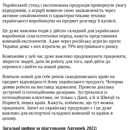
Український стенд і експонована продукція привернули увагу
відвідувачів, а аграрії виявили свою зацікавленість через
активне ознайомлення із характеристиками техніки
українського виробництва на предмет розгляду ії купівлі.
Це дуже важлива подія у дійсно складний для українських
виробників сільгосптехніки період, кажуть представники
компаній-експонентів. Адже через російську агресію проти
України деякі з них втратили до 70% внутрішнього ринку.
Компаніям у цей час дуже важливо продовжувати працювати,
зберегти людей, дати їм роботу для того, щоб дійти до
перемоги і вийти на новий рівень.
Вивчали новий для себе ринок скандинавських країн на
предмет відповідності йому українського продукту. Чотирма
днями роботи на виставці задоволені. Провели декілька
зустрічей із потенційними дилерами. Зустрічалися із
потенційними клієнтами, не тільки з Данії, а й зі Швеції та
Норвегії, інших країн. Кажуть, побачили, що тут можна
працювати. Запит на українську продукцію є і це дуже
важливо для експортної складової компаній та країни в
цілому.
Загальні цифри за підсумками Agromek 2022: