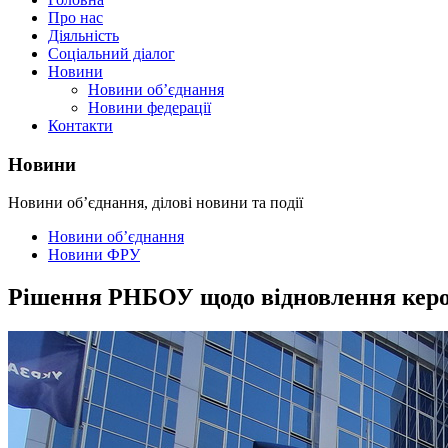
Про нас
Діяльність
Соціальний діалог
Новини
Новини об’єднання
Новини федерації
Контакти
Новини
Новини об’єднання, ділові новини та події
Новини об’єднання
Новини ФРУ
Рішення РНБОУ щодо відновлення керо