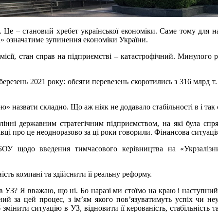
. Це – становий хребет української економіки. Саме тому для 
ці» означатиме зупинення економіки України.
місії, стан справ на підприємстві – катастрофічний. Минулого р
ерезень 2021 року: обсяги перевезень скоротились з 316 млрд т.
» назвати складно. Що аж ніяк не додавало стабільності в і так 
влінні державним стратегічним підприємством, на які була спр
авці про це неодноразово за ці роки говорили. Фінансова ситуац
ОУ щодо введення тимчасового керівництва на «Укрзалізниц
сть компані та здійснити її реальну реформу.
я в УЗ? Я вважаю, що ні. Бо наразі ми стоїмо на краю і наступни
ьний за цей процес, з ім’ям якого пов’язуватимуть успіх чи не
 змінити ситуацію в УЗ, відновити її керованість, стабільність 