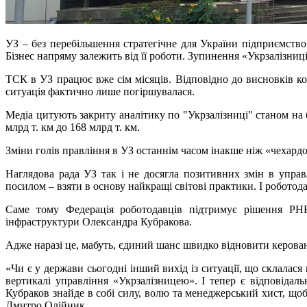
УЗ – без перебільшення стратегічне для України підприємство
Бізнес напряму залежить від її роботи. Зупинення «Укрзалізни
ТСК в УЗ працює вже сім місяців. Відповідно до висновків ко
ситуація фактично лише погіршувалася.
Медіа цитують закриту аналітику по "Укрзалізниці" станом на б
млрд т. км до 168 млрд т. км.
Зміни голів правління в УЗ останнім часом інакше ніж «чехардою
Наглядова рада УЗ так і не досягла позитивних змін в упра
посилом – взяти в основу найкращі світові практики. І роботод
Саме тому Федерація роботодавців підтримує рішення РНБ
інфраструктури Олександра Кубракова.
Адже наразі це, мабуть, єдиний шанс швидко відновити керовані
«Чи є у держави сьогодні інший вихід із ситуації, що склалас
вертикалі управління «Укрзалізницею». І тепер є відповідал
Кубраков знайде в собі силу, волю та менеджерський хист, щоб
Дмитро Олійник.