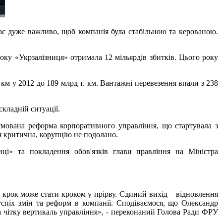
нас дуже важливо, щоб компанія була стабільною та керованою.
оку «Укрзалізниця» отримала 12 мільярдів збитків. Цього року
 км у 2012 до 189 млрд т. км. Вантажні перевезення впали з 238
складній ситуації.
ямована реформа корпоративного управління, що стартувала з
ія критична, корупцію не подолано.
і» та покладення обов'язків глави правління на Міністра
й крок може стати кроком у прірву. Єдиний вихід – відновлення
успіх змін та реформ в компанії. Сподіваємося, що Олександр
та чітку вертикаль управління», - переконаний Голова Ради ФРУ