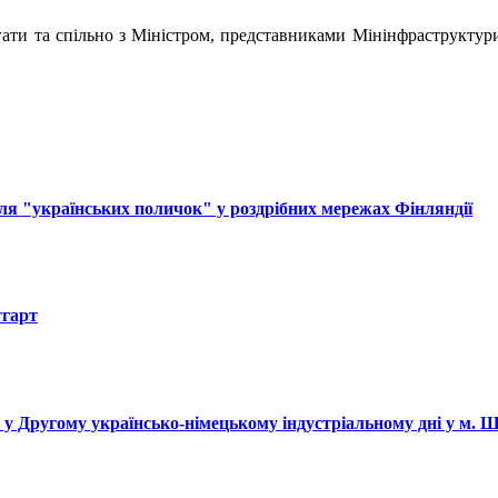
магати та спільно з Міністром, представниками Мінінфраструкт
ля "українських поличок" у роздрібних мережах Фінляндії
тгарт
і у Другому українсько-німецькому індустріальному дні у м. 