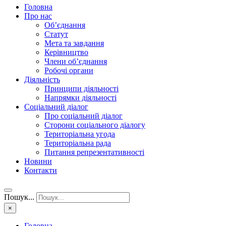
Головна
Про нас
Об’єднання
Статут
Мета та завдання
Керівництво
Члени об’єднання
Робочі органи
Діяльність
Принципи діяльності
Напрямки діяльності
Соціальний діалог
Про соціальний діалог
Сторони соціального діалогу
Територіальна угода
Територіальна рада
Питання репрезентативності
Новини
Контакти
Пошук...
×
Головна