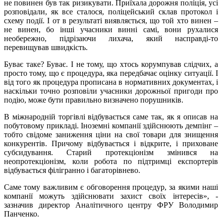
не повинен був так ризикувати. Приїхала дорожня поліція, усі
розповідали, як все сталося, поліцейський склав протокол і
схему події. І от в результаті виявляється, що той хто винен –
не винен, бо інші учасники винні самі, вони рухалися
необережно, підрізаючи лихача, який насправді-то
перевищував швидкість.
Буває таке? Буває. І не тому, що хтось корумпував слідчих, а
просто тому, що є процедура, яка передбачає оцінку ситуації. І
від того як процедура прописана в нормативних документах, і
наскільки точно розповіли учасники дорожньої пригоди про
подію, може бути правильно визначено порушників.
В міжнародній торгівлі відбувається саме так, як я описав на
побутовому прикладі. Іноземні компанії здійснюють демпінг –
тобто свідоме заниження ціни на свої товари для знищення
конкурентів. Причому відбувається і відкрите, і приховане
субсидування. Старий протекціонізм змінився на
неопротекціонізм, коли робота по підтримці експортерів
відбувається філігранно і багаторівнево.
Саме тому важливим є обговорення процедур, за якими наші
компанії можуть здійснювати захист своїх інтересів», -
зазначив директор Аналітичного центру ФРУ Володимир
Панченко.