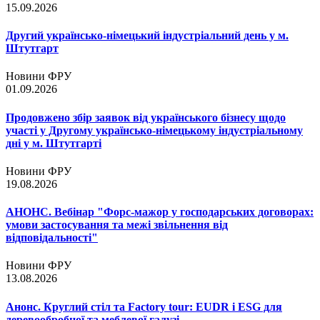
15.09.2026
Другий українсько-німецький індустріальний день у м.
Штутгарт
Новини ФРУ
01.09.2026
Продовжено збір заявок від українського бізнесу щодо
участі у Другому українсько-німецькому індустріальному
дні у м. Штутгарті
Новини ФРУ
19.08.2026
АНОНС. Вебінар "Форс-мажор у господарських договорах:
умови застосування та межі звільнення від
відповідальності"
Новини ФРУ
13.08.2026
Анонс. Круглий стіл та Factory tour: EUDR і ESG для
деревообробної та меблевої галузі