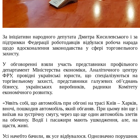
За ініціативи народного депутата Дмитра Кисилевського і за
підтримки Федерації роботодавців відбулася робоча нарада
щодо вдосконалення законодавства у сфері торговельного
захисту.
У обговоренні взяли участь представники профільного
департамент Міністерства економіки, Аналітичного центру
ФРУ, провідні українські юристи, що спеціалізуються на
торгівельному захисті, представники галузевих об’єднань
бізнесу, українських виробників, радники Комітету
економічного розвитку.
«Уявіть собі, що автомобіль при обгоні на трасі Київ – Харків,
вночі, пошкодив автомобіль, який обганяв. При цьому він ще і
виїхав на зустрічну смугу, через що ще один автомобіль злетів
на обочину. Водії і пасажири мають ушкодження, але, на
щастя, живі.
Усі начебто бачили, як усе відбувалося. Однозначно порушник