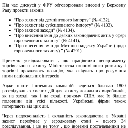
Під час дискусії у ФРУ обговорювали внесені у Верховну
Раду проекти законів
“Про захист від демпінгового імпорту” (№ 4132),
“Про захист від субсидованого імпорту” (№ 4133),
“Про захисні заходи” (№ 4134),
“Про внесення змін до деяких законодавчих актів у сфері
торговельного захисту” (№ 4141),
“Про внесення змін до Митного кодексу України (щодо
торговельного захисту) ” (№ 4291).
Приємно усвідомлювати , що працівники департаменту
торгівельного захисту Міністерства економічного розвитку і
торгівлі проявляють позицію, яка свідчить про розуміння
ними національних інтересів.
Адже проти іноземних компаній ведеться близько 1800
розслідувань захисних дій для захисту локальних виробників,
як на заході, так і на сході, причому США має їх більше
половини від усієї кількості. Українські фірми також
потерпають від цих дій.
Через недосконалість і складність законодавства в Україні
захист перебуває у зародковому стані – всього 34
розслідування, і це не тому , що іноземні постачальники не