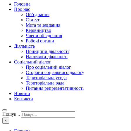
Головна
Про нас
Об’єднання
Статут
Мета та завдання
Керівництво
Члени об’єднання
Робочі органи
Діяльність
Принципи діяльності
Напрямки діяльності
Соціальний діалог
Про соціальний діалог
Сторони соціального діалогу
Територіальна угода
Територіальна рада
Питання репрезентативності
Новини
Контакти
Пошук...
×
Головна