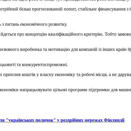
 потрібний більш прогнозований попит, стабільне фінансування з 
 з питань економічного розвитку.
йдеться про концепцію кваліфікаційного критерію. Тобто замовни
изняного виробника та мотивацію для компаній із інших країн б
ацьовиті та конкурентоспроможні.
 приплив коштів у власну економіку та робочі місця, а не дарува
ономіки напрацьовувати цільові програми підтримки для машиноб
ля "українських поличок" у роздрібних мережах Фінляндії