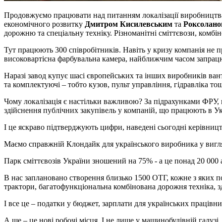
Продовжуємо працювати над питанням локалізації виробництв
економічного розвитку
Дмитром Кисилевським
та
Роксолано
дорожню та спеціальну техніку. Різноманітні сміттєвози, комбі
Тут працюють 300 співробітників. Навіть у кризу компанія не 
високовартісна фарбувальна камера, найближчим часом запрацює
Наразі завод купує шасі європейських та інших виробників ванта
та комплектуючі – тобто кузов, пульт управління, гідравліка тощ
Чому локалізація є настільки важливою? За підрахунками ФРУ, 
здійснення публічних закупівель у компаній, що працюють в Укр
І це яскраво підтверджують цифри, наведені сьогодні керівни
Маємо справжній Клондайк для українського виробника у вигля
Парк сміттєвозів України зношений на 75% - а це понад 20 000 
В нас заплановано створення близько 1500 ОТГ, кожне з яких п
трактори, багатофункціональна комбінована дорожня техніка, зд
І все це – податки у бюджет, зарплати для українських працівни
А ще – це нові робочі місця. І не лише у машинобудівній галузі