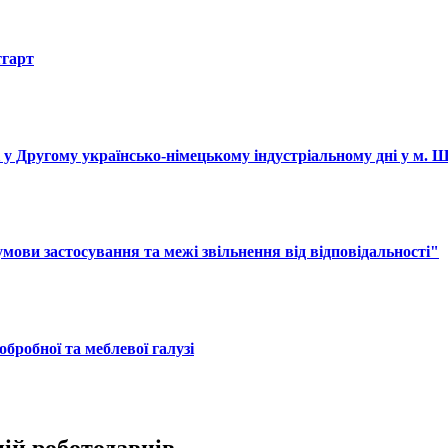
тгарт
і у Другому українсько-німецькому індустріальному дні у м. 
ови застосування та межі звільнення від відповідальності"
обробної та меблевої галузі
цій роботодавців