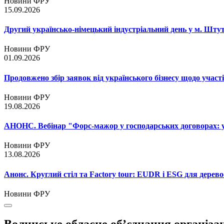
Новини ФРУ
15.09.2026
Другий українсько-німецький індустріальний день у м. Шту
Новини ФРУ
01.09.2026
Продовжено збір заявок від українського бізнесу щодо участ
Новини ФРУ
19.08.2026
АНОНС. Вебінар "Форс-мажор у господарських договорах: ум
Новини ФРУ
13.08.2026
Анонс. Круглий стіл та Factory tour: EUDR і ESG для дерево
Новини ФРУ
Волинське обласне об’єднання організа