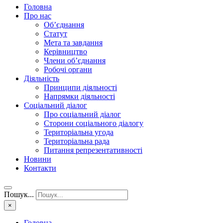
Головна
Про нас
Об’єднання
Статут
Мета та завдання
Керівництво
Члени об’єднання
Робочі органи
Діяльність
Принципи діяльності
Напрямки діяльності
Соціальний діалог
Про соціальний діалог
Сторони соціального діалогу
Територіальна угода
Територіальна рада
Питання репрезентативності
Новини
Контакти
Пошук...
×
Головна