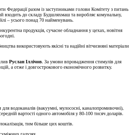
ти Федерації разом із заступниками голови Комітету з питань
кий входить до складу Будшляхмаш та виробляє комунальну,
ілі – усього понад 70 найменувань.
онкурентна продукція, сучасне обладнання у цехах, новітня
огодні.
бництва використовують якісні та надійні вітчизняні матеріали
еслив
Руслан Іллічов
. За умови впровадження стимулів для
цій, а отже і довгострокового економічного розвитку.
 для водоканалів (вакуумні, мулососні, каналопромивочні),
ередній вартості одного автомобіля у 80-100 тисяч доларів.
локалізація, тим більше цих коштів.
 суміжних галузях.