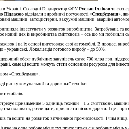
а в Україні. Сьогодні Гендиректор ФРУ
Руслан Іллічов
та експер
ю Підласою
відвідали виробничі потужності
«Спецбудмаш»
, я
новані машини, автоцистерни, вакуумні машини, аварійні автомоб
припиняла інвестувати у розвиток виробництва. Затребувана та к
 новий цех із виробництва сміттєвозів – ось що ми побачили сь
жівок і на їх основі виготовляє свої автомобілі. В процесі виро
о - українські. Локалізація готового виробу – до 50%.
щорічний обсяг публічних закупівель сягає 700 млрд грн, підкр
аїні, саме ці кошти можуть стати основним ресурсом для інвести
цтвом «Спецбудмаш».
ді ринку комунальної та дорожньої техніки.
автомобілів.
отребує щонайменше 5 одиниць техніки – 1-2 сміттєвози, машини
атна поливати, розчищати, присипати піском дороги. І це - при с
ків та кошти на розвиток вітчизняної промисловості. І чим вища 
. Адже на одне робоче місце тут приходиться сім робочих місць у