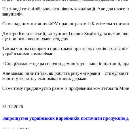
На заводі готові збільшувати рівень локалізації. Але для цього
закупівлі».
Саме над цим питання ФРУ працює разом із Комітетом з питань
Дмитро Кисилевский, заступник Голови Комітету, зазначив, що 
ще при оголошенні умов тендеру.
Таким чином говоримо про стимул при держзакупівлях для вітч
українськими компаніями.
«Спецбудмаш» ще раз наочно демонструє– наші ініціативні, пр
Але маємо чинити так, як роблять розумні країни – стимулювати
кошти утікають у економіки інших держав.
Саме тому продовжуємо разом із профільним комітетом та Мінек
31.12.2026
Запрошуємо українських виробників постачати продукцію д