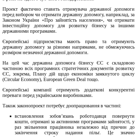
Проект фактично ставить отримувача державної допомоги
перед вибором чи отримати державну допомогу, наприклад, за
Законом України «Про зайнятість населення», чи отримати
інвестиційну допомогу для розвитку бізнесу за іншими
державними програмами.
Європейські підприємства мають право та отримують
державну допомогу за різними напрямами, не обмежуючись
розміром незначної державної допомоги.
На цей час державна допомога бізнесу ЄС є складовою
частиною всіх програмних стратегічних документів розвитку
ЄС, зокрема, Плану дій щодо економіки замкнутого циклу
(Circular Economy), European Green Deal тощо.
Європейські компанії отримують додаткові конкурентні
переваги перед українським виробниками.
Також законопроект потребує доопрацювання в частині:
встановлення зобов’язань роботодавця повернути
кошти, отримані за активними програмами зайнятості, у
раз звільнення працівника незалежно від причин до
закінчення строку надання пільг. Це значно