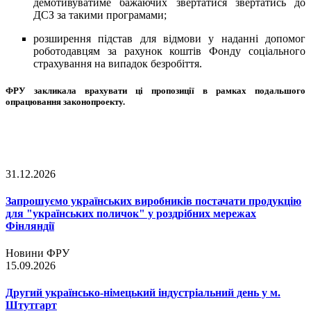
демотивуватиме бажаючих звертатися звертатись до
ДСЗ за такими програмами;
розширення підстав для відмови у наданні допомог
роботодавцям за рахунок коштів Фонду соціального
страхування на випадок безробіття.
ФРУ закликала врахувати ці пропозиції в рамках подальшого
опрацювання законопроекту.
31.12.2026
Запрошуємо українських виробників постачати продукцію
для "українських поличок" у роздрібних мережах
Фінляндії
Новини ФРУ
15.09.2026
Другий українсько-німецький індустріальний день у м.
Штутгарт