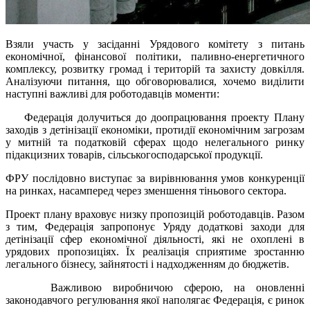
Взяли участь у засіданні Урядового комітету з питань
економічної, фінансової політики, паливно-енергетичного
комплексу, розвитку громад і територій та захисту довкілля.
Аналізуючи питання, що обговорювалися, хочемо виділити
наступні важливі для роботодавців моменти:
Федерація долучиться до доопрацювання проекту Плану
заходів з детінізації економіки, протидії економічним загрозам
у митній та податковій сферах щодо нелегального ринку
підакцизних товарів, сільськогосподарської продукції.
ФРУ послідовно виступає за вирівнювання умов конкуренції
на ринках, насамперед через зменшення тіньового сектора.
Проект плану враховує низку пропозицій роботодавців. Разом
з тим, Федерація запропонує Уряду додаткові заходи для
детінізації сфер економічної діяльності, які не охоплені в
урядових пропозиціях. Їх реалізація сприятиме зростанню
легального бізнесу, зайнятості і надходженням до бюджетів.
Важливою виробничою сферою, на оновленні
законодавчого регулювання якої наполягає Федерація, є ринок