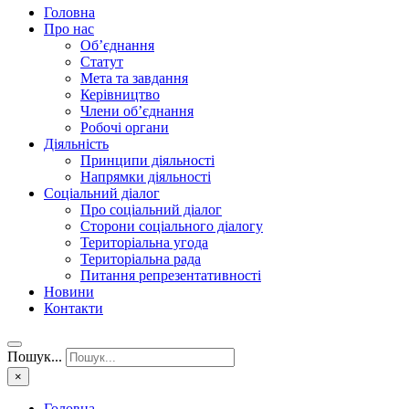
Головна
Про нас
Об’єднання
Статут
Мета та завдання
Керівництво
Члени об’єднання
Робочі органи
Діяльність
Принципи діяльності
Напрямки діяльності
Соціальний діалог
Про соціальний діалог
Сторони соціального діалогу
Територіальна угода
Територіальна рада
Питання репрезентативності
Новини
Контакти
Пошук...
×
Головна