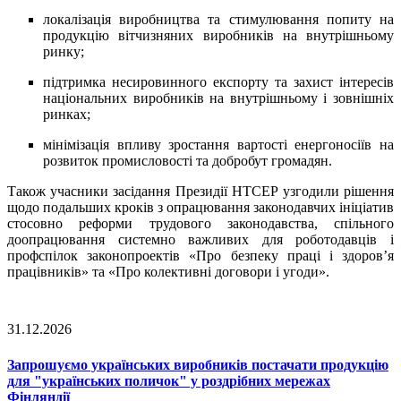
локалізація виробництва та стимулювання попиту на
продукцію вітчизняних виробників на внутрішньому
ринку;
підтримка несировинного експорту та захист інтересів
національних виробників на внутрішньому і зовнішніх
ринках;
мінімізація впливу зростання вартості енергоносіїв на
розвиток промисловості та добробут громадян.
Також учасники засідання Президії НТСЕР узгодили рішення
щодо подальших кроків з опрацювання законодавчих ініціатив
стосовно реформи трудового законодавства, спільного
доопрацювання системно важливих для роботодавців і
профспілок законопроектів «Про безпеку праці і здоров’я
працівників» та «Про колективні договори і угоди».
31.12.2026
Запрошуємо українських виробників постачати продукцію
для "українських поличок" у роздрібних мережах
Фінляндії