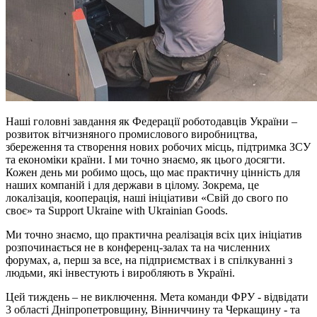
Наші головні завдання як Федерації роботодавців України –
розвиток вітчизняного промислового виробництва,
збереження та створення нових робочих місць, підтримка ЗСУ
та економіки країни. І ми точно знаємо, як цього досягти.
Кожен день ми робимо щось, що має практичну цінність для
наших компаній і для держави в цілому. Зокрема, це
локалізація, кооперація, наші ініціативи «Свій до свого по
своє» та Support Ukraine with Ukrainian Goods.
Ми точно знаємо, що практична реалізація всіх цих ініціатив
розпочинається не в конференц-залах та на численних
форумах, а, перш за все, на підприємствах і в спілкуванні з
людьми, які інвестують і виробляють в Україні.
Цей тиждень – не виключення. Мета команди ФРУ - відвідати
3 області Дніпропетровщину, Вінниччину та Черкащину - та