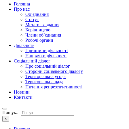
Головна
Про нас
Об’єднання
Статут
Мета та завдання
Керівництво
Члени об’єднання
Робочі органи
Діяльність
Принципи діяльності
Напрямки діяльності
Соціальний діалог
Про соціальний діалог
Сторони соціального діалогу
Територіальна угода
Територіальна рада
Питання репрезентативності
Новини
Контакти
Пошук...
×
Головна