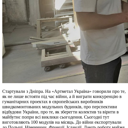
Стартували з Дніпра. На «Артметал Україна» говорили про те,
як не лише встояти під час війни, а й виграти конкуренцію в
гуманітарних проектах в європейських виробників
швидкомонтованих модульних будинків, про перспективи
відбудови України, про те, як зберегти колектив та вірити в
майбутнє попри всі виклики сьогодення. Сьогодні тут
виготовляють 100 модулів на місяць. До війни експортували
до Польщі, Німеччини, Франції, Ісландії. Дають роботу майже