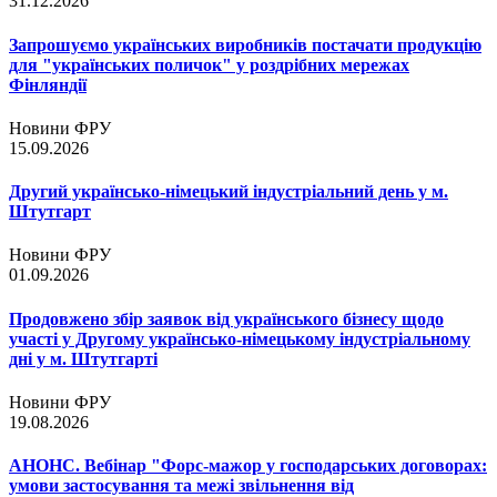
31.12.2026
Запрошуємо українських виробників постачати продукцію
для "українських поличок" у роздрібних мережах
Фінляндії
Новини ФРУ
15.09.2026
Другий українсько-німецький індустріальний день у м.
Штутгарт
Новини ФРУ
01.09.2026
Продовжено збір заявок від українського бізнесу щодо
участі у Другому українсько-німецькому індустріальному
дні у м. Штутгарті
Новини ФРУ
19.08.2026
АНОНС. Вебінар "Форс-мажор у господарських договорах:
умови застосування та межі звільнення від