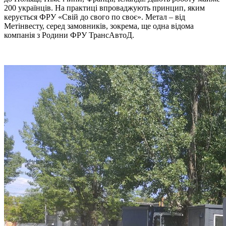
200 українців. На практиці впроваджують принцип, яким
керується ФРУ «Свій до свого по своє». Метал – від
Метінвесту, серед замовників, зокрема, ще одна відома
компанія з Родини ФРУ ТрансАвтоД.