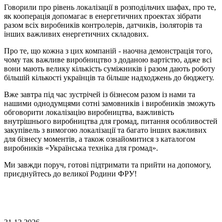
Говорили про рівень локалізації в розподільчих шафах, про те,
як кооперація допомагає в енергетичних проектах зібрати
разом всіх виробників контролерів, датчиків, ізоляторів та
інших важливих енергетичних складових.
Про те, що кожна з цих компаній - наочна демонстрація того,
чому так важливе виробництво з доданою вартістю, адже всі
вони мають велику кількість суміжників і разом дають роботу
більшій кількості українців та більше надходжень до бюджету.
Вже завтра під час зустрічей із бізнесом разом із нами та
нашими однодумцями сотні замовників і виробників зможуть
обговорити локалізацію виробництва, важливість
внутрішнього виробництва для громад, питання особливостей
закупівель з вимогою локалізації та багато інших важливих
для бізнесу моментів, а також ознайомитися з каталогом
виробників «Українська техніка для громад».
Ми завжди поруч, готові підтримати та прийти на допомогу,
приєднуйтесь до великої Родини ФРУ!