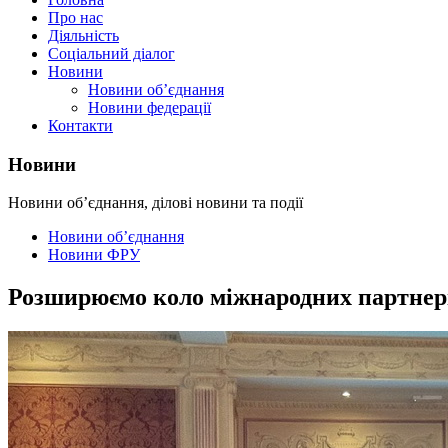
Про нас
Діяльність
Соціальний діалог
Новини
Новини об’єднання
Новини федерації
Контакти
Новини
Новини об’єднання, ділові новини та події
Новини об’єднання
Новини ФРУ
Розширюємо коло міжнародних партнерів