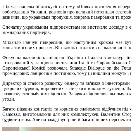
Під час панельної дискусії на тему «Шляхи посилення пере
роботодавців України, розповів про великий потенціал секторів
зазначив, що українська продукція, зокрема павербанки та проже
Спочатку українським підприємствам не вистачало досвіду в е
міжнародних партнерів.
Михайло Ганчук підкреслив, що наступним кроком має бути
консалтингових програм. Він також наголосив на важливості реа
Фокус на важливість співпраці України з Італією в металургій
інтегрований у ланцюги постачання Італії та Європейського 
Європейської Комісії розпочала Strategic Dialogue on the Fut
промислових ланцюгів є постійною, тому ці виклики можуть і 
Директор зі сталого розвитку бізнесу та зв'язків з інвестора
цукрових буряків, вирощених з низьким викидом вуглецю. Зм
розвитку економічних відносин. Завдяки відновлювальному земл
угоди.
Багато цікавих контактів та корисних знайомств відбулися під
Camozzi), виготовляючи для них комплектуючі. Валентин Стор
будівництвом. Але на заході зустріли й багато інших перспекти