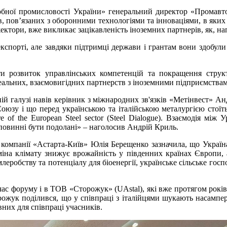
робної промисловості України» генеральний директор «Промавт
, пов’язаних з оборонними технологіями та інноваціями, в яких 
ктори, вже викликає зацікавленість іноземних партнерів, як, нап
кспорті, але завдяки підтримці держави і грантам вони здобули
 розвиток управлінських компетенцій та покращення структур
льних, взаємовигідних партнерств з іноземними підприємствами, 
ній галузі навів керівник з міжнародних зв'язків «Метінвест» Ан
Союзу і що перед українською та італійською металургією стої
ure of the European Steel sector (Steel Dialogue). Взаємодія мі
повинні бути подолані» – наголосив Андрій Криль.
ми компанії «Астарта-Київ» Юлія Берещенко зазначила, що Украї
іна клімату знижує врожайність у південних країнах Європи, а
еробству та потенціалу для біоенергії, українське сільське го
 час форуму і в ТОВ «Сторожук» (UAstal), які вже протягом рок
ожук поділився, що у співпраці з італійцями шукають насампе
вних для співпраці учасників.