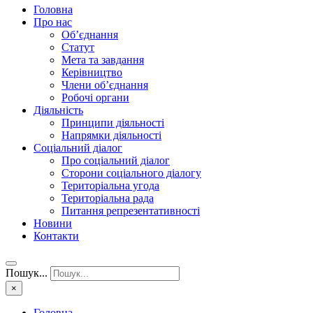
Головна
Про нас
Об’єднання
Статут
Мета та завдання
Керівництво
Члени об’єднання
Робочі органи
Діяльність
Принципи діяльності
Напрямки діяльності
Соціальний діалог
Про соціальний діалог
Сторони соціального діалогу
Територіальна угода
Територіальна рада
Питання репрезентативності
Новини
Контакти
Пошук...
×
Головна