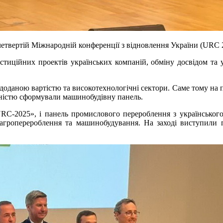
четвертій Міжнародній конференції з відновлення України (URC 20
стиційних проектів українських компаній, обміну досвідом та 
доданою вартістю та високотехнологічні сектори. Саме тому на 
вністю сформували машинобудівну панель.
RC-2025», і панель промислового перероблення з українськог
, агроперероблення та машинобудування. На заході виступили 