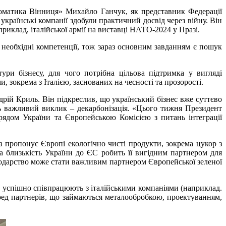
оматика Вінниця» Михайло Ганчук, як представник Федерації
українські компанії здобули практичний досвід через війну. Він
риклад, італійської армії на виставці НАТО-2024 у Празі.
 необхідні компетенції, тож зараз основним завданням є пошук
и бізнесу, для чого потрібна цільова підтримка у вигляді
зокрема з Італією, заснованих на чесності та прозорості.
дрій Криль. Він підкреслив, що український бізнес вже суттєво
ть важливий виклик – декарбонізація. «Цього тижня Президент
ж Урядом України та Європейською Комісією з питань інтеграції
на пропонує Європі екологічно чисті продукти, зокрема цукор з
 близькість України до ЄС робить її вигідним партнером для
сподарство може стати важливим партнером Європейської зеленої
ів успішно співпрацюють з італійськими компаніями (наприклад.
ред партнерів, що займаються металообробкою, проектуванням,