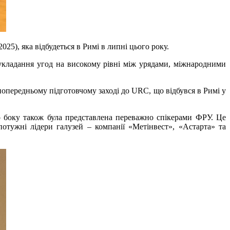
25), яка відбудеться в Римі в липні цього року.
укладання угод на високому рівні між урядами, міжнародними
попередньому підготовчому заході до URC, що відбувся в Римі у
о боку також була представлена переважно спікерами ФРУ. Це
потужні лідери галузей – компанії «Метінвест», «Астарта» та