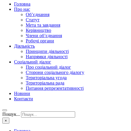
Головна
Про нас
Об’єднання
Статут
Мета та завдання
Керівництво
Члени об’єднання
Робочі органи
Діяльність
Принципи діяльності
Напрямки діяльності
Соціальний діалог
Про соціальний діалог
Сторони соціального діалогу
Територіальна угода
Територіальна рада
Питання репрезентативності
Новини
Контакти
Пошук...
×
Головна