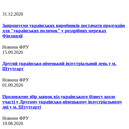
31.12.2026
Запрошуємо українських виробників постачати продукцію
для "українських поличок" у роздрібних мережах
Фінляндії
Новини ФРУ
15.09.2026
Другий українсько-німецький індустріальний день у м.
Штутгарт
Новини ФРУ
01.09.2026
Продовжено збір заявок від українського бізнесу щодо
участі у Другому українсько-німецькому індустріальному
дні у м. Штутгарті
Новини ФРУ
19.08.2026