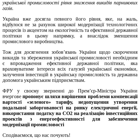
української промисловості рівня зниження викидів парникових
газів.
Україна вже досягла певного його рівня, яке, на жаль,
відбулося не за рахунок широкої модернізації технологічних
процесів із акцентом на екологічність та ефективної державної
політики в цьому напрямку, а внаслідок зменшення
промислового виробництва.
Тож для досягнення зобов’язань України щодо скорочення
викидів та збереження української промисловості необхідним
є
впровадження ефективної державної політики, яка
враховуватиме інтереси всіх галузей української економіки,
залучення інвестицій в українську промисловість та державна
допомога українським підприємствам.
ФРУ у своєму зверненні до Прем’єр-Міністра України
вчергове
пропонує шляхи вирішення проблеми компенсації
вартості «зеленого» тарифу, недопущення утворення
подальшої заборгованості на ринку електричної енергії,
використання податку на СО2 на реалізацію інвестиційних
проектів з енергоефективності для забезпечення
модернізації промисловості
Сподіваємося, що нас почують!