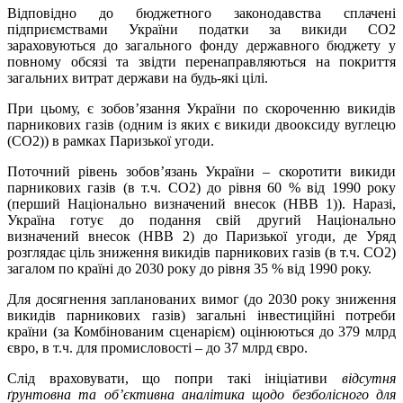
Відповідно до бюджетного законодавства сплачені
підприємствами України податки за викиди СО2
зараховуються до загального фонду державного бюджету у
повному обсязі та звідти перенаправляються на покриття
загальних витрат держави на будь-які цілі.
При цьому, є зобов’язання України по скороченню викидів
парникових газів (одним із яких є викиди двооксиду вуглецю
(СО2)) в рамках Паризької угоди.
Поточний рівень зобов’язань України – скоротити викиди
парникових газів (в т.ч. СО2) до рівня 60 % від 1990 року
(перший Національно визначений внесок (НВВ 1)). Наразі,
Україна готує до подання свій другий Національно
визначений внесок (НВВ 2) до Паризької угоди, де Уряд
розглядає ціль зниження викидів парникових газів (в т.ч. СО2)
загалом по країні до 2030 року до рівня 35 % від 1990 року.
Для досягнення запланованих вимог (до 2030 року зниження
викидів парникових газів) загальні інвестиційні потреби
країни (за Комбінованим сценарієм) оцінюються до 379 млрд
євро, в т.ч. для промисловості – до 37 млрд євро.
Слід враховувати, що попри такі ініціативи
відсутня
ґрунтовна та об’єктивна аналітика щодо безболісного для